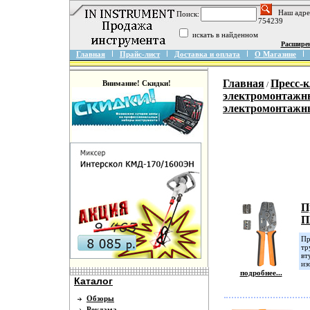
Наш адре
Поиск:
754239
искать в найденном
Расшире
Главная
Прайс-лист
Доставка и оплата
О Магазине
Главная
Пресс-
Внимание! Скидки!
/
электромонтажн
электромонтаж
П
П
Пр
тр
вт
из
подробнее...
Каталог
Обзоры
Реклама