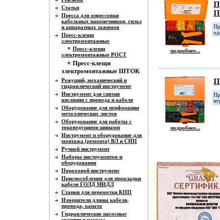
П
Статьи
П
Пресса для опрессовки
кабельных наконечников, гильз
Пр
и аппаратных зажимов
од
Пресс-клещи
электромонтажные
Пресс-клещи
подробнее...
электромонтажные РОСТ
Пресс-клещи
электромонтажные ШТОК
Режущий, механический и
П
гидравлический инструмент
Инструмент для снятия
Пр
изоляции с провода и кабеля
вт
Оборудование для перфорации
металлических листов
Оборудование для работы с
токоведущими шинами
подробнее...
Инструмент и оборудование для
монтажа (ремонта) ВЛ и СИП
Ручной инструмент
Наборы инструментов и
оборудования
Пороховой инструмент
Приспособления для прокладки
кабеля ГОЛД МИДЛ
Станки для перемотки КПП
Измерители длины кабеля,
провода, каната
Гидравлические насосные
станции и насосы