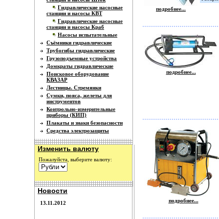
Гидравлические насосные
подробнее...
станции и насосы КВТ
Гидравлические насосные
станции и насосы Краб
Насосы испытательные
Съёмники гидравлические
Трубогибы гидравлические
Грузоподъемные устройства
Домкраты гидравлические
подробнее...
Поисковое оборудование
КВАЗАР
Лестницы. Стремянки
Сумки, пояса, желеты для
инструментов
Контрольно-измерительные
приборы (КИП)
Плакаты и знаки безопасности
Средства электрозащиты
Изменить валюту
Пожалуйста, выберите валюту:
Новости
подробнее...
13.11.2012