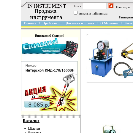
Поиск:
Наш адрес:
искать в найденном
Расширен
Главная
Прайс-лист
Доставка и оплата
О Магазине
Регис
Внимание! Скидки!
Каталог
Обзоры
Реклама