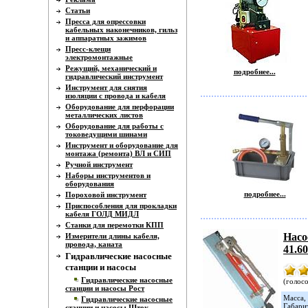
Статьи
Пресса для опрессовки
кабельных наконечников, гильз
и аппаратных зажимов
Пресс-клещи
электромонтажные
Режущий, механический и
подробнее...
гидравлический инструмент
Инструмент для снятия
изоляции с провода и кабеля
Оборудование для перфорации
металлических листов
Оборудование для работы с
токоведущими шинами
Инструмент и оборудование для
монтажа (ремонта) ВЛ и СИП
Ручной инструмент
Наборы инструментов и
оборудования
подробнее...
Пороховой инструмент
Приспособления для прокладки
кабеля ГОЛД МИДЛ
Станки для перемотки КПП
Насо
Измерители длины кабеля,
провода, каната
41.6
Гидравлические насосные
станции и насосы
Гидравлические насосные
(голосо
станции и насосы Рост
Масса, 
Гидравлические насосные
Габари
станции и насосы Шток