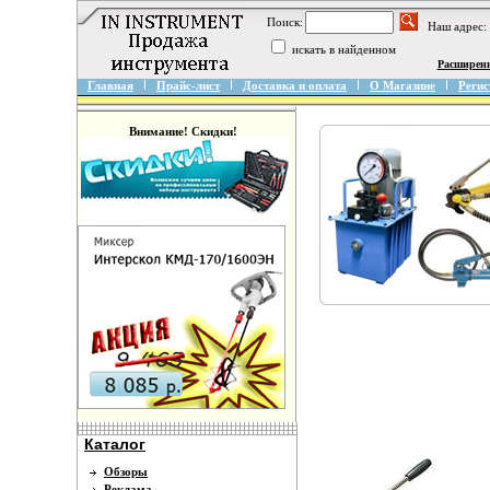
Поиск:
Наш адрес:
искать в найденном
Расширен
Главная
Прайс-лист
Доставка и оплата
О Магазине
Регис
Внимание! Скидки!
Каталог
Обзоры
Реклама