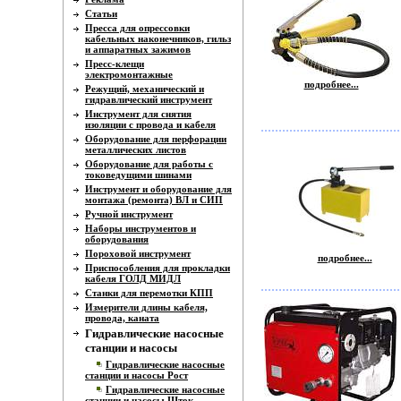
Статьи
Пресса для опрессовки
кабельных наконечников, гильз
и аппаратных зажимов
Пресс-клещи
электромонтажные
подробнее...
Режущий, механический и
гидравлический инструмент
Инструмент для снятия
изоляции с провода и кабеля
Оборудование для перфорации
металлических листов
Оборудование для работы с
токоведущими шинами
Инструмент и оборудование для
монтажа (ремонта) ВЛ и СИП
Ручной инструмент
Наборы инструментов и
оборудования
Пороховой инструмент
подробнее...
Приспособления для прокладки
кабеля ГОЛД МИДЛ
Станки для перемотки КПП
Измерители длины кабеля,
провода, каната
Гидравлические насосные
станции и насосы
Гидравлические насосные
станции и насосы Рост
Гидравлические насосные
станции и насосы Шток