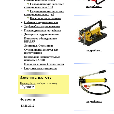
Гидравлические насосные
подробнее...
станции и насосы КВТ
Гидравлические насосные
станции и насосы Краб
Насосы испытательные
Съёмники гидравлические
Трубогибы гидравлические
Грузоподъемные устройства
Домкраты гидравлические
Поисковое оборудование
КВАЗАР
Лестницы. Стремянки
Сумки, пояса, желеты для
подробнее...
инструментов
Контрольно-измерительные
приборы (КИП)
Плакаты и знаки безопасности
Средства электрозащиты
Изменить валюту
Пожалуйста, выберите валюту:
Новости
подробнее...
13.11.2012