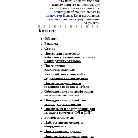
— это несущая часть ходовой
конструкции, то при ее поломке
автомобиль с места не сдвинется,
поэтому необходимо вызывать
эвакуатор Пенза
. Если вы оставили
ключи в машине, а двери внезапно
закрылись.
Каталог
Обзоры
Реклама
Статьи
Пресса для опрессовки
кабельных наконечников, гильз
и аппаратных зажимов
Пресс-клещи
электромонтажные
Режущий, механический и
гидравлический инструмент
Инструмент для снятия
изоляции с провода и кабеля
Оборудование для перфорации
металлических листов
Оборудование для работы с
токоведущими шинами
Инструмент и оборудование для
монтажа (ремонта) ВЛ и СИП
Ручной инструмент
Наборы инструментов и
оборудования
Пороховой инструмент
Приспособления для прокладки