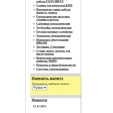
кабеля ГОЛД МИДЛ
Станки для перемотки КПП
Измерители длины кабеля,
провода, каната
Гидравлические насосные
станции и насосы
Съёмники гидравлические
Трубогибы гидравлические
Грузоподъемные устройства
Домкраты гидравлические
Поисковое оборудование
КВАЗАР
Лестницы. Стремянки
Сумки, пояса, желеты для
инструментов
Контрольно-измерительные
приборы (КИП)
Плакаты и знаки безопасности
Средства электрозащиты
Изменить валюту
Пожалуйста, выберите валюту:
Новости
13.11.2012