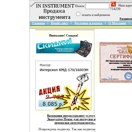
Наш адре
Поиск:
754239
искать в найденном
Расшире
Главная
Прайс-лист
Доставка и оплата
О Магазине
Внимание! Скидки!
Компания предоставляет услугу
Эвакуатор Пенза для погрузки и
перевозки автотранспорта..
Повреждена подвеска. Так как подвеска