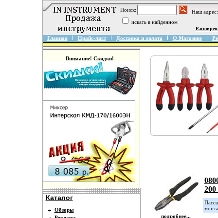
Поиск:
Наш адрес:
искать в найденном
Расширен
Главная
Прайс-лист
Доставка и оплата
О Магазине
Ре
Внимание! Скидки!
080
200
Каталог
Пасса
монта
Обзоры
подробнее...
Реклама