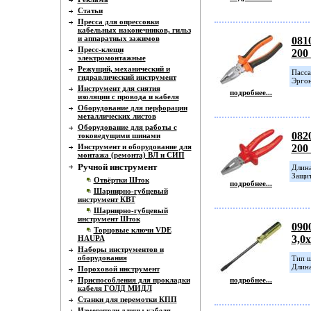
Статьи
Пресса для опрессовки
кабельных наконечников, гильз
и аппаратных зажимов
081
Пресс-клещи
200
электромонтажные
Режущий, механический и
Пасса
гидравлический инструмент
Эргон
Инструмент для снятия
подробнее...
изоляции с провода и кабеля
Оборудование для перфорации
металлических листов
Оборудование для работы с
082
токоведущими шинами
Инструмент и оборудование для
200
монтажа (ремонта) ВЛ и СИП
Ручной инструмент
Длина
Защит
Отвёртки Шток
подробнее...
Шарнирно-губцевый
инструмент КВТ
Шарнирно-губцевый
инструмент Шток
090
Торцовые ключи VDE
3,0
HAUPA
Наборы инструментов и
оборудования
Тип ш
Длина
Пороховой инструмент
Приспособления для прокладки
подробнее...
кабеля ГОЛД МИДЛ
Станки для перемотки КПП
Измерители длины кабеля,