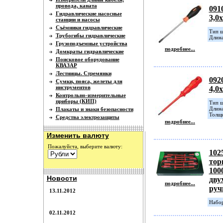
провода, каната
091
Гидравлические насосные
3,0
станции и насосы
Съёмники гидравлические
Тип ш
Трубогибы гидравлические
Длина
Грузоподъемные устройства
подробнее...
Домкраты гидравлические
Поисковое оборудование
КВАЗАР
Лестницы. Стремянки
092
Сумки, пояса, желеты для
инструментов
4,0
Контрольно-измерительные
приборы (КИП)
Тип ш
Длина
Плакаты и знаки безопасности
Толщи
Средства электрозащиты
подробнее...
Изменить валюту
Пожалуйста, выберите валюту:
102
тор
1000
Новости
дву
подробнее...
руч
13.11.2012
Набор
02.11.2012