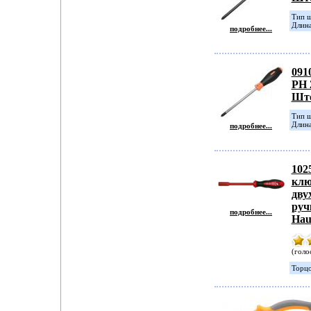
Тип ш
Длина
подробнее...
091
PH 
Шт
Tип ш
Длина
подробнее...
102
клю
дву
руч
подробнее...
Hau
(голо
Торцо