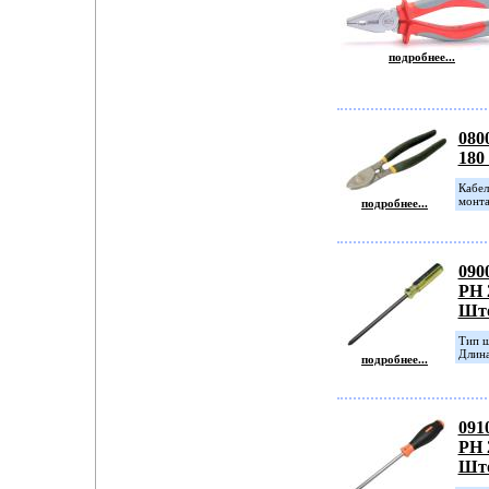
подробнее...
080
18
Кабел
монта
подробнее...
090
PH 
Шт
Tип ш
Длина
подробнее...
091
PH 
Шт