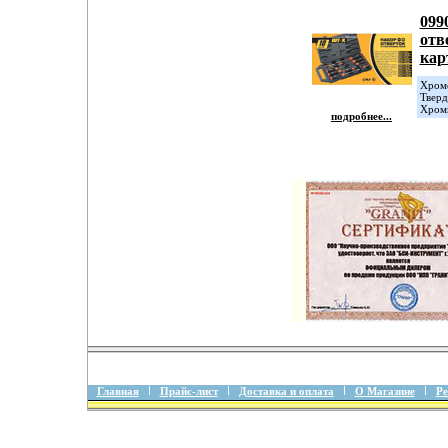
099
отв
ка
Хромо
Тверд
Хром
подробнее...
Главная
Прайс-лист
Доставка и оплата
О Магазине
Ре