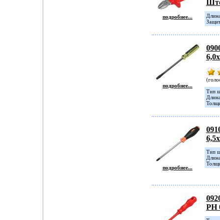
Шт
Длина
подробнее...
Защит
090
6,0
(голо
подробнее...
Тип ш
Длина
Толщи
091
6,5
Тип ш
Длина
Толщи
подробнее...
092
PH 