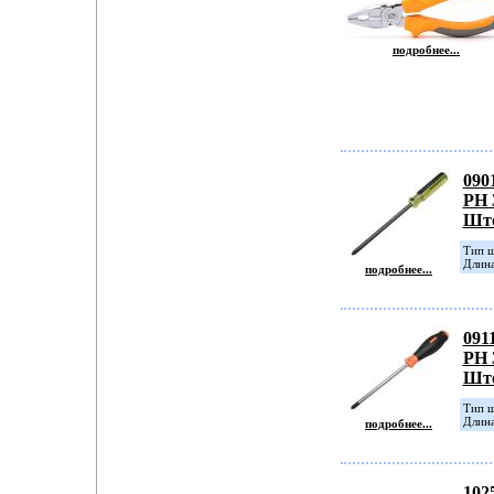
подробнее...
090
PH 
Шт
Тип ш
Длина
подробнее...
091
PH 
Шт
Тип ш
Длина
подробнее...
102