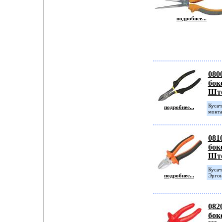
подробнее...
080
бок
Шт
Кусач
подробнее...
монта
081
бок
Шт
Кусач
подробнее...
Эргон
082
бок