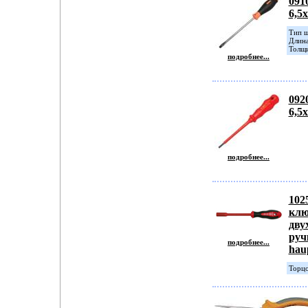
091
6,5
Тип ш
Длина
Толщи
подробнее...
092
6,5
подробнее...
102
клю
дву
руч
подробнее...
hau
Торцо