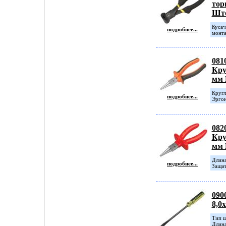
тор
Шт
Кусач
подробнее...
монта
081
Кру
мм
Кругл
подробнее...
Эргон
082
Кру
мм
Длина
подробнее...
Защит
090
8,0
Тип ш
Длина