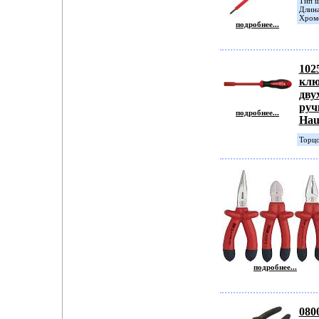
Тип ш
Длина
Хромо
подробнее...
102
клю
дву
руч
подробнее...
Hau
Торцо
подробнее...
080