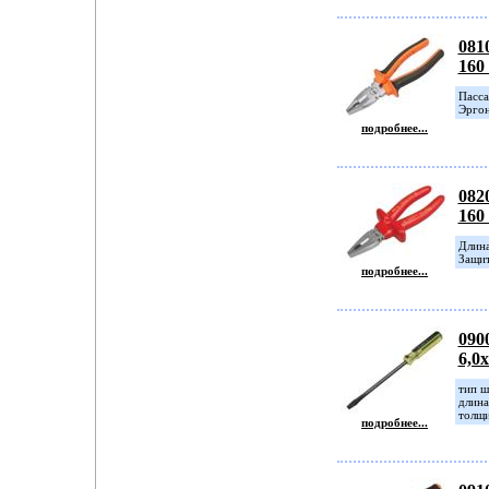
081
160
Пасса
Эргон
подробнее...
082
160
Длина
Защит
подробнее...
090
6,0
тип ш
длина
толщи
подробнее...