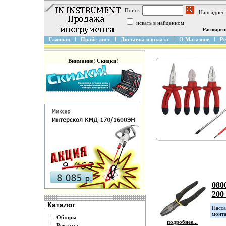
Поиск:
Наш адрес:
искать в найденном
Расширен
Главная
Прайс-лист
Доставка и оплата
О Магазине
Ре
Внимание! Скидки!
080
200
Каталог
Пасса
монта
Обзоры
подробнее...
Реклама