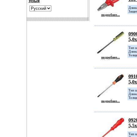
Язык
Длина
Защит
подробнее...
090
5,0
Тип ш
Длина
Толщи
подробнее...
091
5,0
Тип ш
Длина
Толщи
подробнее...
092
5,5
Тип ш