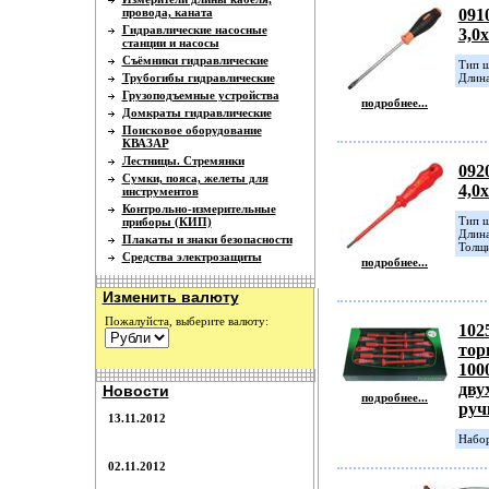
провода, каната
091
Гидравлические насосные
3,0
станции и насосы
Съёмники гидравлические
Тип ш
Трубогибы гидравлические
Длина
Грузоподъемные устройства
подробнее...
Домкраты гидравлические
Поисковое оборудование
КВАЗАР
Лестницы. Стремянки
092
Сумки, пояса, желеты для
4,0
инструментов
Контрольно-измерительные
Тип ш
приборы (КИП)
Длина
Плакаты и знаки безопасности
Толщи
Средства электрозащиты
подробнее...
Изменить валюту
Пожалуйста, выберите валюту:
102
тор
1000
дву
Новости
подробнее...
руч
13.11.2012
Набор
02.11.2012