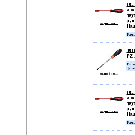
102
клю
дву
руч
подробнее...
Hau
Торцо
091
PZ 
Тип ш
Длина
подробнее...
102
клю
дву
руч
подробнее...
Hau
Торцо