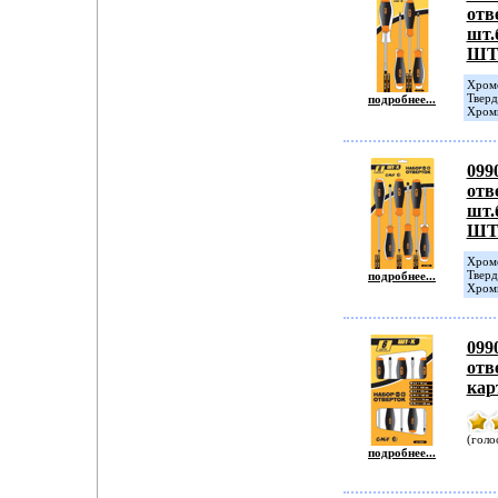
отв
шт.
ШТ
Хромо
Тверд
подробнее...
Хром
099
отв
шт.
ШТ
Хромо
Тверд
подробнее...
Хром
099
отв
ка
(голо
подробнее...