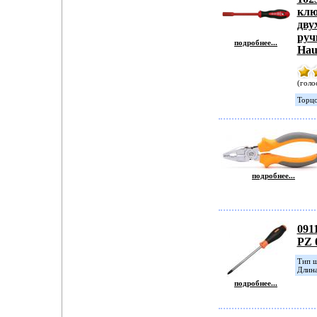
клю
дву
руч
подробнее...
Hau
(голо
Торцо
подробнее...
091
PZ 
Тип ш
Длина
подробнее...