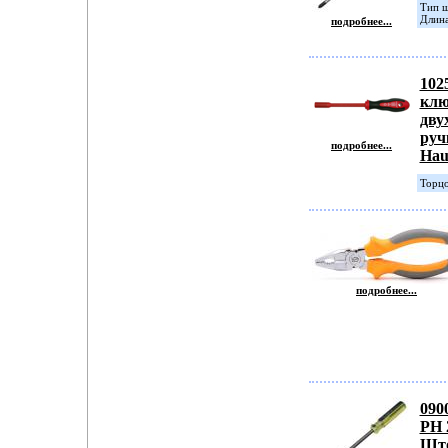
Тип ш
Длина
подробнее...
102
клю
дву
руч
подробнее...
Hau
Торцо
подробнее...
090
PH 
Шт