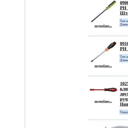
090
PH 
Шт
Tип ш
Длина
подробнее...
091
PH 
Тип ш
Длина
подробнее...
102
клю
дву
руч
подробнее...
Hau
Торцо