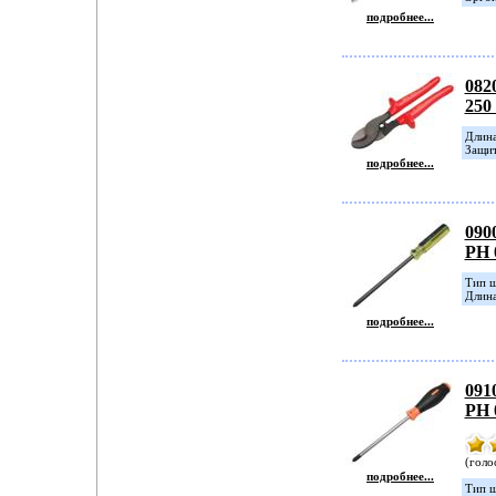
подробнее...
082
250
Длина
Защит
подробнее...
090
PH 
Тип ш
Длина
подробнее...
091
PH 
(голо
подробнее...
Тип ш