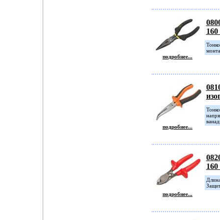
080
160
Тонко
монт
подробнее...
081
изо
Тонко
напря
ванад
подробнее...
082
160
Длина
Защит
подробнее...