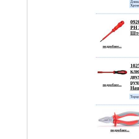
Длина
Хромо
092
PH 
Шт
подробнее...
102
клю
дву
руч
подробнее...
Hau
Торцо
подробнее...