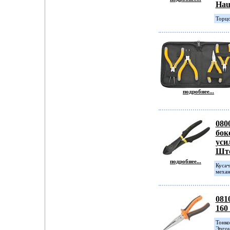
Hau
Торцо
подробнее...
080
бок
уси
Шт
подробнее...
Кусач
механ
081
160
Тонко
Эргон