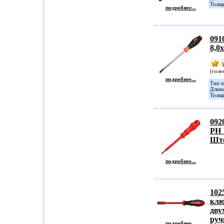
Толщи
подробнее...
091
8,0
(голо
подробнее...
Тип ш
Длина
Толщи
092
PH 
Шт
подробнее...
102
клю
дву
руч
подробнее...