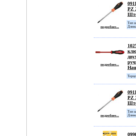
091
PZ 
Шт
Тип ш
Длина
подробнее...
102
клю
дву
руч
подробнее...
Hau
Торцо
091
PZ 
Шт
Тип ш
Длина
подробнее...
099