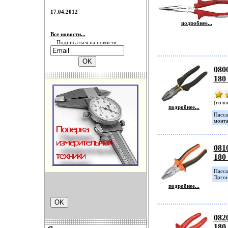
17.04.2012
подробнее...
Все новости...
Подписаться на новости:
080
180
(голо
подробнее...
Пасса
монта
081
180
Пасса
Эргон
подробнее...
082
180