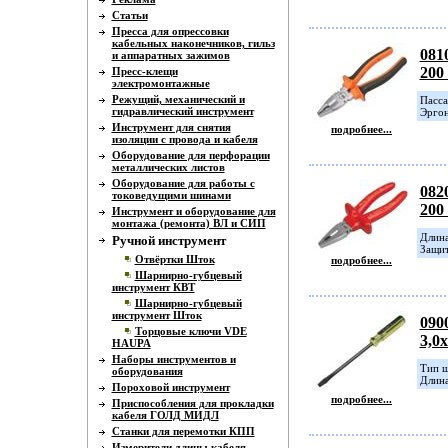
Статьи
Пресса для опрессовки
кабельных наконечников, гильз
081
и аппаратных зажимов
200
Пресс-клещи
электромонтажные
Режущий, механический и
Пасса
гидравлический инструмент
Эргон
Инструмент для снятия
подробнее...
изоляции с провода и кабеля
Оборудование для перфорации
металлических листов
Оборудование для работы с
082
токоведущими шинами
200
Инструмент и оборудование для
монтажа (ремонта) ВЛ и СИП
Длина
Ручной инструмент
Защит
Отвёртки Шток
подробнее...
Шарнирно-губцевый
инструмент КВТ
Шарнирно-губцевый
инструмент Шток
090
Торцовые ключи VDE
3,0
HAUPA
Наборы инструментов и
Тип ш
оборудования
Длина
Пороховой инструмент
подробнее...
Приспособления для прокладки
кабеля ГОЛД МИДЛ
Станки для перемотки КПП
Измерители длины кабеля,