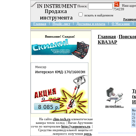
Наш адре
Поиск:
754239
искать в найденном
Расшире
Главная
Прайс-лист
Доставка и оплата
О Магазине
Главная
Поисков
Внимание! Скидки!
/
КВАЗАР
Т
(
И
подробнее...
Ко
1)
2)
На сайте
clim-tech.ru
климатическая
3)
камера тепло холод. | Ваган Арутюнян
4)
сочи по материалам
http://yasnonews.ru
. |
Средства индивидуальной защиты от
лазерного излучения
здесь
.