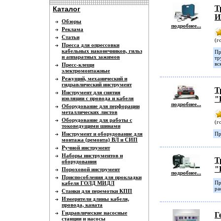
Т
Каталог
И
Обзоры
подробнее...
Реклама
Статьи
(г
Пресса для опрессовки
кабельных наконечников, гильз
Пр
и аппаратных зажимов
тр
вс
Пресс-клещи
электромонтажные
Режущий, механический и
гидравлический инструмент
Т
Инструмент для снятия
"
изоляции с провода и кабеля
подробнее...
Оборудование для перфорации
металлических листов
Оборудование для работы с
(г
токоведущими шинами
Инструмент и оборудование для
Пр
монтажа (ремонта) ВЛ и СИП
Ручной инструмент
Наборы инструментов и
Т
оборудования
"
Пороховой инструмент
подробнее...
Приспособления для прокладки
Пр
кабеля ГОЛД МИДЛ
ра
Станки для перемотки КПП
Измерители длины кабеля,
провода, каната
Гидравлические насосные
Г
станции и насосы