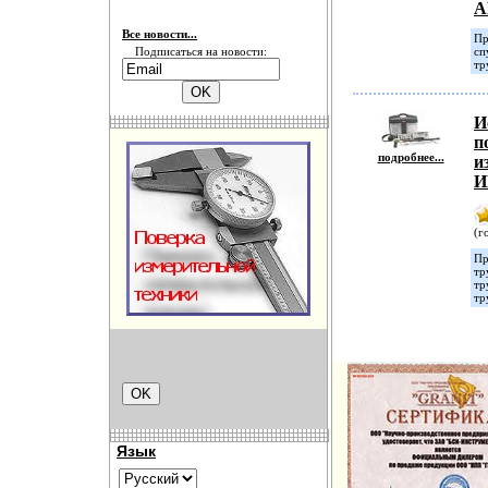
А
Все новости...
Пр
Подписаться на новости:
сп
тр
И
п
подробнее...
и
И
(г
Пр
тр
тр
тр
Язык