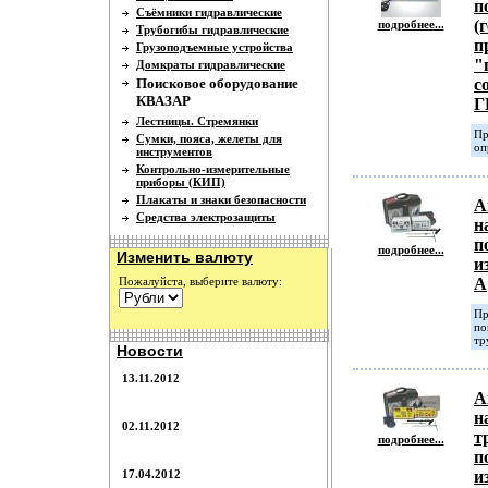
п
Съёмники гидравлические
(
подробнее...
Трубогибы гидравлические
п
Грузоподъемные устройства
"
Домкраты гидравлические
Поисковое оборудование
с
КВАЗАР
Г
Лестницы. Стремянки
Пр
Сумки, пояса, желеты для
оп
инструментов
Контрольно-измерительные
приборы (КИП)
Плакаты и знаки безопасности
А
Средства электрозащиты
н
п
подробнее...
Изменить валюту
и
Пожалуйста, выберите валюту:
А
Пр
по
тр
Новости
13.11.2012
А
н
02.11.2012
т
подробнее...
п
17.04.2012
и