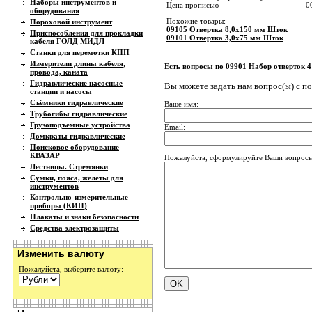
Наборы инструментов и
Цена прописью -
0
оборудования
Похожие товары:
Пороховой инструмент
09105 Отвертка 8,0х150 мм Шток
Приспособления для прокладки
09101 Отвертка 3,0х75 мм Шток
кабеля ГОЛД МИДЛ
Станки для перемотки КПП
Измерители длины кабеля,
Есть вопросы по 09901 Набор отверток 
провода, каната
Гидравлические насосные
Вы можете задать нам вопрос(ы) с 
станции и насосы
Съёмники гидравлические
Ваше имя:
Трубогибы гидравлические
Грузоподъемные устройства
Email:
Домкраты гидравлические
Поисковое оборудование
КВАЗАР
Пожалуйста, сформулируйте Ваши вопросы
Лестницы. Стремянки
Сумки, пояса, желеты для
инструментов
Контрольно-измерительные
приборы (КИП)
Плакаты и знаки безопасности
Средства электрозащиты
Изменить валюту
Пожалуйста, выберите валюту: