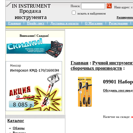
Поиск:
Наш адрес: 
искать в найденном
Расширенн
Главная
Прайс-лист
Доставка и оплата
О Магазине
Регистрация
Внимание! Скидки!
Главная
:
Ручной инструмен
сборочных производств
:
09901 Набо
Обсудить этот про
Наличие на складе:
н
Каталог
Обзоры
Реклама