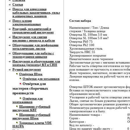
Статьи
Пресса для опрессовки
кабельных наконечников, гильз
и аппаратных зажимов
Пресс-клещи
Состав набора
электромонтажные
Наименование / Тип / Длина
Режущий, механический и
стержня / Толщина шлица
гидравлический инструмент
Отвертка SL 100мм 3.0 мм
Инструмент для снятия
Отвертка SL 100мм 5.0 мм?
изоляции с провода и кабеля
Отвертка Ph0 75
Оборудование для перфорации
Отвертка Ph2 100
металлических листов
Хромованадиевая сталь
Твердость HRC 55
Оборудование для работы с
Хромированное покрытие
токоведущими шинами
Намагниченное жало черненое
Инструмент и оборудование для
Эргономичные ручки с мягкими вставками
монтажа (ремонта) ВЛ и СИП
Рабочая часть отвертки изготовлена из т
Ручной инструмент
раза повышает ее прочность и износостойк
Жало черненое, магнитное, позволяет осу
Отвёртки Шток
Лазерная маркировка на рабочей части не 
Отвёртки для механиков
излома.
Отвёртки для
Oтвертки ШТОК имеют эргономичную форму
мастеров сборочных
Bставки из термопластичного эластомера 
производств
образованию мозолей.
Утолщение в рабочей части отвертки увел
Отвёртки для
Лыски, снятые по бокам рукоятки препятст
монтажников
Общее эргономическое решение рукоятки 
Шарнирно-губцевый
Номенклатура размеров и видов рабочей ч
инструмент КВТ
электромонтаже и в быту.
Шарнирно-губцевый
Наименование товара -
0
инструмент Шток
Серия -
Р
Категория -
О
Торцовые ключи VDE
Код по каталогу -
HAUPA
Цена по нашему прайс-листу -
0