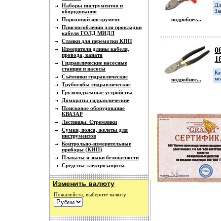
Дл
Наборы инструментов и
За
оборудования
Пороховой инструмент
подробнее...
Приспособления для прокладки
кабеля ГОЛД МИДЛ
Станки для перемотки КПП
Измерители длины кабеля,
0
провода, каната
1
Гидравлические насосные
станции и насосы
Ка
Съёмники гидравлические
мо
подробнее...
Трубогибы гидравлические
Грузоподъемные устройства
Домкраты гидравлические
Поисковое оборудование
КВАЗАР
Лестницы. Стремянки
Сумки, пояса, желеты для
инструментов
Контрольно-измерительные
приборы (КИП)
Плакаты и знаки безопасности
Средства электрозащиты
Изменить валюту
Пожалуйста, выберите валюту: