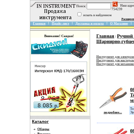
Наш адре
Поиск:
754239
искать в найденном
Расшире
Главная
Прайс-лист
Доставка и оплата
О Магазине
Главная
Ручной
Внимание! Скидки!
/
Шарнирно-губце
Инструмент для электро
Инструмент для мастеров
Инструмент для механико
0
Т
м
То
подробнее...
Эр
Каталог
Обзоры
0
Реклама