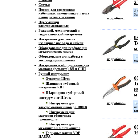
2
Статьи
Пресса для опрессовки
Дл
кабельных наконечников, гильз
За
и аппаратных зажимов
подробнее...
Пресс-клещи
электромонтажные
Режущий, механический и
гидравлический инструмент
0
Инструмент для снятия
Т
изоляции с провода и кабеля
Оборудование для перфорации
м
металлических листов
Оборудование для работы с
То
подробнее...
токоведущими шинами
мо
Инструмент и оборудование для
монтажа (ремонта) ВЛ и СИП
Ручной инструмент
0
Отвёртки Шток
Т
Шарнирно-губцевый
инструмент КВТ
и
Шарнирно-губцевый
м
инструмент Шток
подробнее...
Инструмент для
То
электромонтажников до 1000В
на
ва
Инструмент для
мастеров сборочных
производств
Инструмент для
0
механиков и монтажников
1
Торцовые ключи VDE
HAUPA