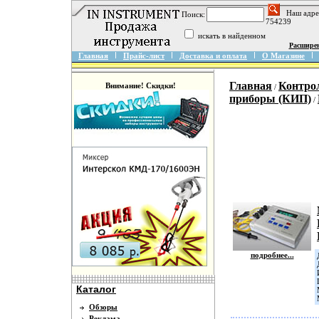
Наш адре
Поиск:
754239
искать в найденном
Расшире
Главная
Прайс-лист
Доставка и оплата
О Магазине
Главная
Контро
Внимание! Скидки!
/
приборы (КИП)
/
подробнее...
Каталог
Обзоры
Реклама