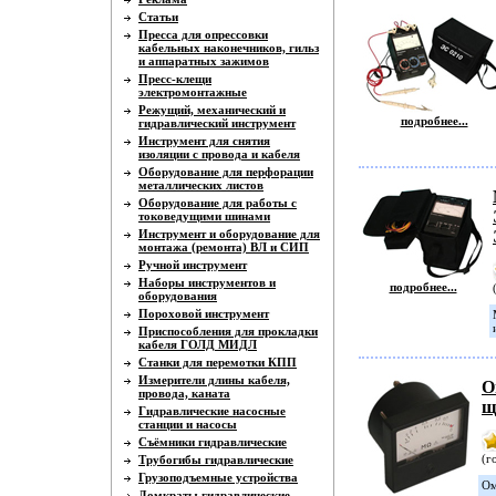
Статьи
Пресса для опрессовки
кабельных наконечников, гильз
и аппаратных зажимов
Пресс-клещи
электромонтажные
Режущий, механический и
подробнее...
гидравлический инструмент
Инструмент для снятия
изоляции с провода и кабеля
Оборудование для перфорации
металлических листов
Оборудование для работы с
токоведущими шинами
Инструмент и оборудование для
монтажа (ремонта) ВЛ и СИП
Ручной инструмент
Наборы инструментов и
подробнее...
оборудования
Пороховой инструмент
Приспособления для прокладки
кабеля ГОЛД МИДЛ
Станки для перемотки КПП
Измерители длины кабеля,
О
провода, каната
щ
Гидравлические насосные
станции и насосы
Съёмники гидравлические
(г
Трубогибы гидравлические
Грузоподъемные устройства
Ом
Домкраты гидравлические