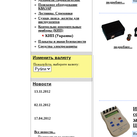
то
подробнее...
Поисковое оборудование
КВАЗАР
Лестницы. Стремянки
Сумки, пояса, желеты для
инструментов
Контрольно-измерительные
приборы (КИП)
КИП (Украина)
Плакаты и знаки безопасности
Средства электрозащиты
подробнее...
Изменить валюту
Пожалуйста, выберите валюту:
Новости
13.11.2012
02.11.2012
И
с
17.04.2012
з
Ц
Все новости...
Из
Подписаться на новости: