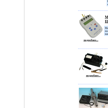
М
Ц
Ми
по
на
подробнее...
подробнее...