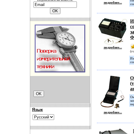
со
подробнее...
со
И
с
з
Ф
подробнее...
(г
Из
со
О
(
а
Ом
за
пе
Язык
подробнее...