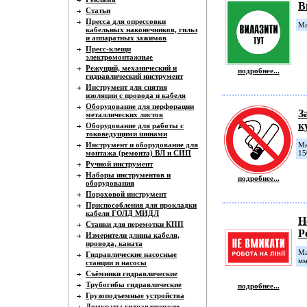
В
Статьи
Пресса для опрессовки
Ма
кабельных наконечников, гильз
и аппаратных зажимов
Пресс-клещи
электромонтажные
Режущий, механический и
подробнее...
гидравлический инструмент
Инструмент для снятия
изоляции с провода и кабеля
Оборудование для перфорации
З
металлических листов
к
Оборудование для работы с
токоведущими шинами
Инструмент и оборудование для
Ма
монтажа (ремонта) ВЛ и СИП
15
Ручной инструмент
Наборы инструментов и
подробнее...
оборудования
Пороховой инструмент
Приспособления для прокладки
кабеля ГОЛД МИДЛ
Н
Станки для перемотки КПП
Р
Измерители длины кабеля,
провода, каната
Ма
Гидравлические насосные
мм
станции и насосы
Съёмники гидравлические
Трубогибы гидравлические
подробнее...
Грузоподъемные устройства
Домкраты гидравлические