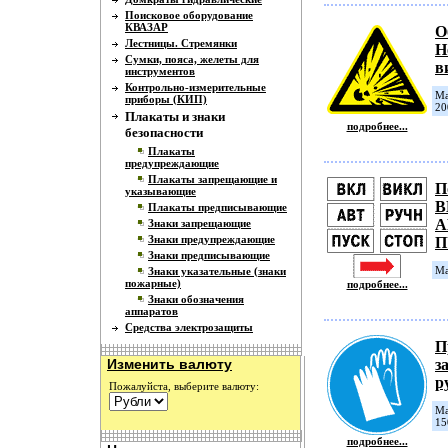
Поисковое оборудование
КВАЗАР
О
Лестницы. Стремянки
Н
Сумки, пояса, желеты для
в
инструментов
Контрольно-измерительные
Ма
приборы (КИП)
20
Плакаты и знаки
подробнее...
безопасности
Плакаты
предупреждающие
Плакаты запрещающие и
П
указывающие
В
Плакаты предписывающие
А
Знаки запрещающие
Знаки предупреждающие
П
Знаки предписывающие
Ма
Знаки указательные (знаки
пожарные)
подробнее...
Знаки обозначения
аппаратов
Средства электрозащиты
П
Изменить валюту
з
р
Пожалуйста, выберите валюту:
Ма
15
подробнее...