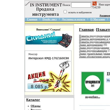
Наш адре
Поиск:
754239
искать в найденном
Расшире
Главная
Прайс-лист
Доставка и оплата
О Магазине
Главная
Плакаты
Внимание! Скидки!
/
Плакаты предупреждающ
Плакаты запрещающие и 
Плакаты предписывающи
Знаки запрещающие
(6)
Знаки предупреждающие
Знаки предписывающие
(
Знаки указательные (знак
Знаки обозначения аппар
П
Ма
подробнее...
Каталог
Обзоры
Реклама