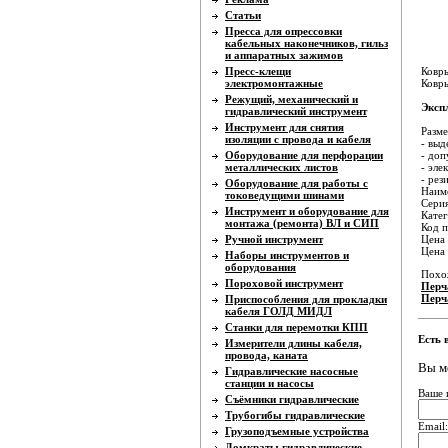
Статьи
Пресса для опрессовки
кабельных наконечников, гильз
и аппаратных зажимов
Пресс-клещи
Ковры
электромонтажные
Ковры
Режущий, механический и
Эксп
гидравлический инструмент
Инструмент для снятия
Разме
изоляции с провода и кабеля
- выд
Оборудование для перфорации
- доп
металлических листов
- эле
- рез
Оборудование для работы с
Наиме
токоведущими шинами
Серия
Инструмент и оборудование для
Катег
монтажа (ремонта) ВЛ и СИП
Код п
Ручной инструмент
Цена 
Цена
Наборы инструментов и
оборудования
Похо
Пороховой инструмент
Перч
Перч
Приспособления для прокладки
кабеля ГОЛД МИДЛ
Станки для перемотки КПП
Есть 
Измерители длины кабеля,
провода, каната
Вы м
Гидравлические насосные
станции и насосы
Ваше 
Съёмники гидравлические
Трубогибы гидравлические
Email:
Грузоподъемные устройства
Домкраты гидравлические