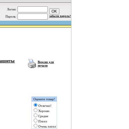
Логин:
забыли пароль?
Пароль:
 защиты
Версия для
печати
Оцените товар!
Отлично!
Хорошо
Средне
Плохо
Очень плохо