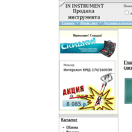
Поиск
и
Главная
Прайс-лист
Доставка и оплата
Внимание! Скидки!
Гла
(ди
Каталог
Обзоры
Реклама