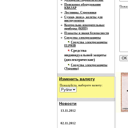
Поисковое оборудование
Пожал
КВАЗАР
Лестницы. Стремянки
Сумки, пояса, желеты для
инструментов
Контрольно-измерительные
приборы (КИП)
Плакаты и знаки безопасности
Средства электрозащиты
Средства электрозащиты
ELPRIB
Средства
индивидуальной защиты
(диэлектрические)
Средства электрозащиты
(Украина)
Изменить валюту
Пожалуйста, выберите валюту:
Новости
13.11.2012
02.11.2012