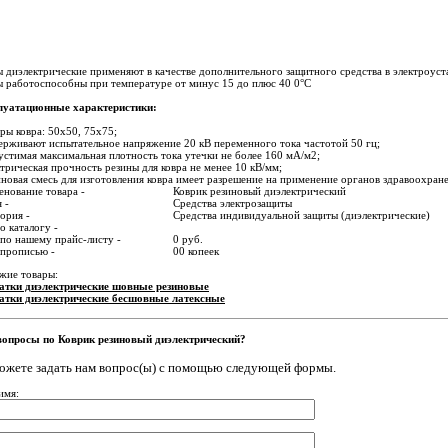
 диэлектрические применяют в качестве дополнительного защитного средства в электроус
 работоспособны при температуре от минус 15 до плюс 40 0°С
луатационные характеристики:
ры ковра: 50х50, 75х75;
ерживают испытательное напряжение 20 кВ переменного тока частотой 50 гц;
устимая максимальная плотность тока утечки не более 160 мА/м2;
ктрическая прочность резины для ковра не менее 10 кВ/мм;
иновая смесь для изготовления ковра имеет разрешение на применение органов здравоохран
нование товара -
Коврик резиновый диэлектрический
 -
Средства электрозащиты
ория -
Средства индивидуальной защиты (диэлектрические)
о каталогу -
по нашему прайс-листу -
0 руб.
 прописью -
00 копеек
жие товары:
атки диэлектрические шовные резиновые
атки диэлектрические бесшовные латексные
вопросы по Коврик резиновый диэлектрический?
ожете задать нам вопрос(ы) с помощью следующей формы.
имя: