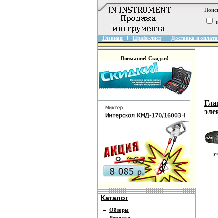
Поиск
и
Главная
Прайс-лист
Доставка и оплата
Внимание! Скидки!
Гла
эле
ув
Каталог
Обзоры
Реклама