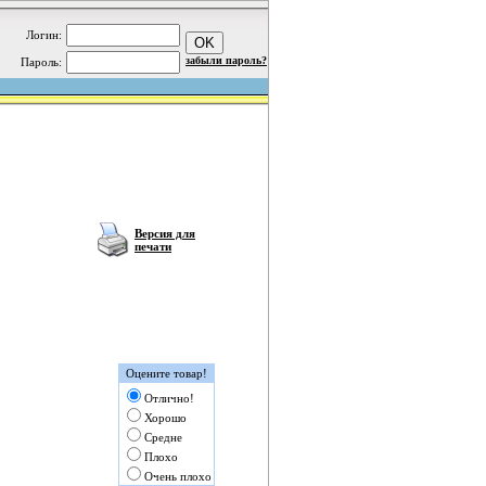
Логин:
забыли пароль?
Пароль:
Версия для
печати
Оцените товар!
Отлично!
Хорошо
Средне
Плохо
Очень плохо