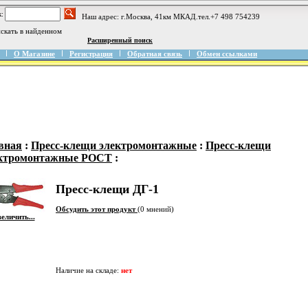
:
Наш адрес: г.Москва, 41км МКАД.тел.+7 498 754239
скать в найденном
Расширенный поиск
О Магазине
Регистрация
Обратная связь
Обмен ссылками
вная
:
Пресс-клещи электромонтажные
:
Пресс-клещи
ктромонтажные РОСТ
:
Пресс-клещи ДГ-1
Обсудить этот продукт
(0 мнений)
еличить...
Наличие на складе:
нет