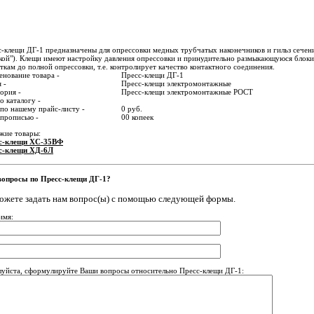
-клещи ДГ-1 предназначены для опрессовки медных трубчатых наконечников и гильз сечен
кой"). Клещи имеют настройку давления опрессовки и принудительно размыкающуюся блокир
ткам до полной опрессовки, т.е. контролирует качество контактного соединения.
нование товара -
Пресс-клещи ДГ-1
 -
Пресс-клещи электромонтажные
ория -
Пресс-клещи электромонтажные РОСТ
о каталогу -
по нашему прайс-листу -
0 руб.
 прописью -
00 копеек
жие товары:
с-клещи ХС-35ВФ
с-клещи ХД-6Л
вопросы по Пресс-клещи ДГ-1?
ожете задать нам вопрос(ы) с помощью следующей формы.
имя:
уйста, сформулируйте Ваши вопросы относительно Пресс-клещи ДГ-1: