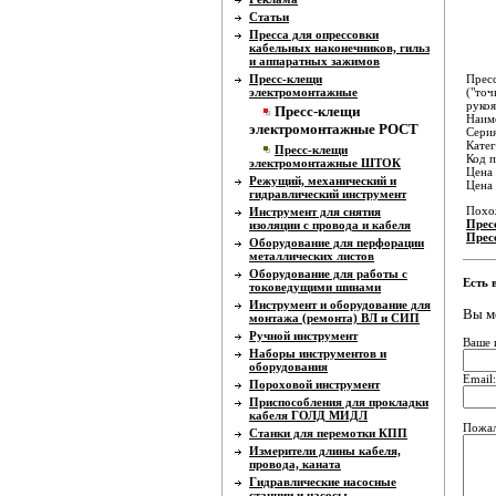
Статьи
Пресса для опрессовки
кабельных наконечников, гильз
и аппаратных зажимов
Пресс-клещи
Пресс
электромонтажные
("точ
рукоя
Пресс-клещи
Наиме
электромонтажные РОСТ
Серия
Катег
Пресс-клещи
Код п
электромонтажные ШТОК
Цена 
Режущий, механический и
Цена
гидравлический инструмент
Похо
Инструмент для снятия
Прес
изоляции с провода и кабеля
Прес
Оборудование для перфорации
металлических листов
Оборудование для работы с
Есть 
токоведущими шинами
Инструмент и оборудование для
Вы м
монтажа (ремонта) ВЛ и СИП
Ручной инструмент
Ваше 
Наборы инструментов и
оборудования
Email:
Пороховой инструмент
Приспособления для прокладки
кабеля ГОЛД МИДЛ
Пожал
Станки для перемотки КПП
Измерители длины кабеля,
провода, каната
Гидравлические насосные
станции и насосы