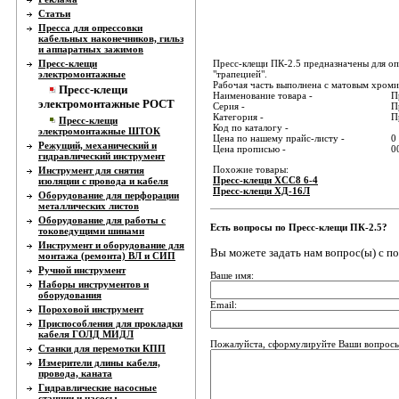
Статьи
Пресса для опрессовки
кабельных наконечников, гильз
и аппаратных зажимов
Пресс-клещи
Пресс-клещи ПК-2.5 предназначены для оп
электромонтажные
"трапецией".
Рабочая часть выполнена с матовым хроми
Пресс-клещи
Наименование товара -
П
электромонтажные РОСТ
Серия -
П
Категория -
П
Пресс-клещи
Код по каталогу -
электромонтажные ШТОК
Цена по нашему прайс-листу -
0
Режущий, механический и
Цена прописью -
0
гидравлический инструмент
Похожие товары:
Инструмент для снятия
Пресс-клещи ХСС8 6-4
изоляции с провода и кабеля
Пресс-клещи ХД-16Л
Оборудование для перфорации
металлических листов
Оборудование для работы с
Есть вопросы по Пресс-клещи ПК-2.5?
токоведущими шинами
Инструмент и оборудование для
Вы можете задать нам вопрос(ы) с 
монтажа (ремонта) ВЛ и СИП
Ручной инструмент
Ваше имя:
Наборы инструментов и
оборудования
Email:
Пороховой инструмент
Приспособления для прокладки
кабеля ГОЛД МИДЛ
Пожалуйста, сформулируйте Ваши вопросы
Станки для перемотки КПП
Измерители длины кабеля,
провода, каната
Гидравлические насосные
станции и насосы