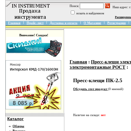
Поиск:
Наш адрес: 
искать в найденном
Расширенн
Главная
Прайс-лист
Доставка и оплата
О Магазине
Регистрация
Внимание! Скидки!
Главная
:
Пресс-клещи эле
электромонтажные РОСТ
:
Пресс-клещи ПК-2.5
Обсудить этот продукт
(0 мнений)
Наличие на складе:
нет
Каталог
Обзоры
Реклама