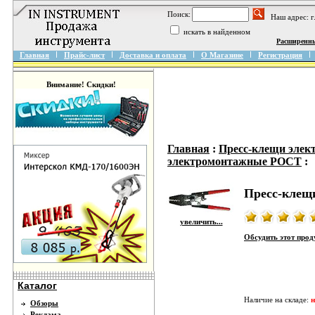
Поиск:
Наш адрес: 
искать в найденном
Расширенн
Главная
Прайс-лист
Доставка и оплата
О Магазине
Регистрация
Внимание! Скидки!
Главная
:
Пресс-клещи эле
электромонтажные РОСТ
:
Пресс-клещ
увеличить...
Обсудить этот про
Каталог
Наличие на складе:
н
Обзоры
Реклама