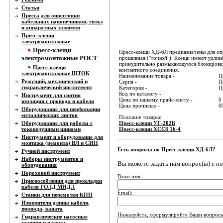
Статьи
Пресса для опрессовки
кабельных наконечников, гильз
и аппаратных зажимов
Пресс-клещи
электромонтажные
Пресс-клещи
Пресс-клещи ХД-6Л предназначены для опр
электромонтажные РОСТ
прошивная ("точкой"). Клещи имеют удли
принудительно размыкающуюся блокировку, 
Пресс-клещи
контактного соединения.
электромонтажные ШТОК
Наименование товара -
П
Режущий, механический и
Серия -
П
гидравлический инструмент
Категория -
П
Код по каталогу -
Инструмент для снятия
Цена по нашему прайс-листу -
0
изоляции с провода и кабеля
Цена прописью -
0
Оборудование для перфорации
металлических листов
Похожие товары:
Оборудование для работы с
Пресс-клещи УГ-202Б
токоведущими шинами
Пресс-клещи ХСС8 16-4
Инструмент и оборудование для
монтажа (ремонта) ВЛ и СИП
Есть вопросы по Пресс-клещи ХД-6Л?
Ручной инструмент
Наборы инструментов и
Вы можете задать нам вопрос(ы) с 
оборудования
Пороховой инструмент
Ваше имя:
Приспособления для прокладки
кабеля ГОЛД МИДЛ
Email:
Станки для перемотки КПП
Измерители длины кабеля,
провода, каната
Пожалуйста, сформулируйте Ваши вопросы
Гидравлические насосные
станции и насосы