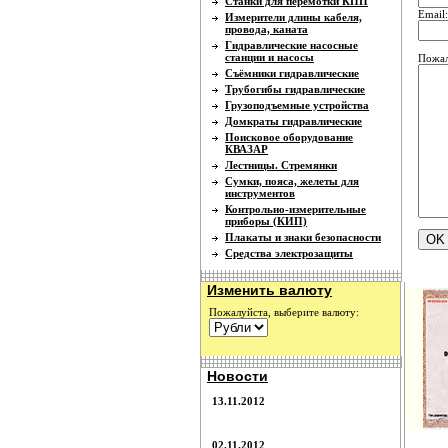
Станки для перемотки КПП
Email:
Измерители длины кабеля,
провода, каната
Гидравлические насосные
станции и насосы
Пожал
Съёмники гидравлические
Трубогибы гидравлические
Грузоподъемные устройства
Домкраты гидравлические
Поисковое оборудование
КВАЗАР
Лестницы. Стремянки
Сумки, пояса, желеты для
инструментов
Контрольно-измерительные
приборы (КИП)
Плакаты и знаки безопасности
Средства электрозащиты
Изменить валюту
Пожалуйста, выберите валюту:
Новости
13.11.2012
02.11.2012