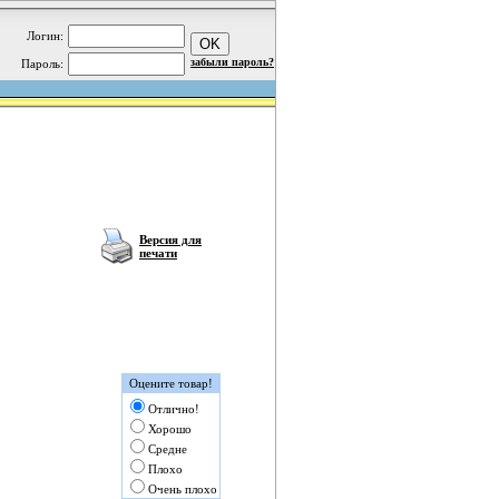
Логин:
забыли пароль?
Пароль:
Версия для
печати
Оцените товар!
Отлично!
Хорошо
Средне
Плохо
Очень плохо