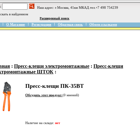
:
Наш адрес: г.Москва, 41км МКАД.тел.+7 498 754239
скать в найденном
Расширенный поиск
О Магазине
Регистрация
Обратная связь
Обмен ссылками
вная
:
Пресс-клещи электромонтажные
:
Пресс-клещи
ектромонтажные ШТОК
:
Пресс-клещи ПК-35ВТ
Обсудить этот продукт
(0 мнений)
Наличие на складе:
нет