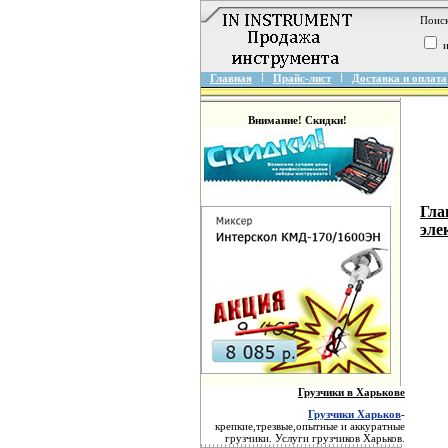
Поиск
и
Главная
Прайс-лист
Доставка и оплата
Внимание! Скидки!
Гла
эл
Грузчики в Харькове
Грузчики Харьков
-
крепкие,трезвые,опытные и аккуратные
грузчики. Услуги грузчиков Харьков.