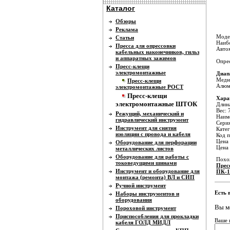
Каталог
Обзоры
Реклама
Модел
Статьи
Наибо
Пресса для опрессовки
Автом
кабельных наконечников, гильз
и аппаратных зажимов
Опрес
Пресс-клещи
электромонтажные
Диап
Медны
Пресс-клещи
Алюм
электромонтажные РОСТ
Пресс-клещи
Хара
электромонтажные ШТОК
Длин
Вес: 
Режущий, механический и
Наиме
гидравлический инструмент
Серия
Инструмент для снятия
Катег
изоляции с провода и кабеля
Код п
Цена 
Оборудование для перфорации
Цена
металлических листов
Оборудование для работы с
Похо
токоведущими шинами
Прес
Инструмент и оборудование для
ПК-1
монтажа (ремонта) ВЛ и СИП
Ручной инструмент
Есть 
Наборы инструментов и
оборудования
Вы м
Пороховой инструмент
Приспособления для прокладки
Ваше 
кабеля ГОЛД МИДЛ