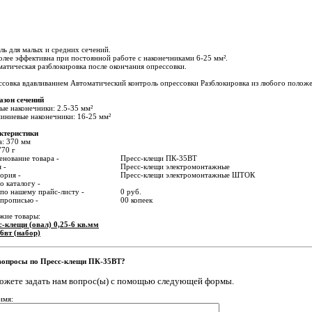
ь для малых и средних сечений.
лее эффективна при постоянной работе с наконечниками 6-25 мм².
атическая разблокировка после окончания опрессовки.
совка вдавливанием Автоматический контроль опрессовки Разблокировка из любого полож
азон сечений
е наконечники: 2.5-35 мм²
иниевые наконечники: 16-25 мм²
ктеристики
а: 370 мм
770 г
нование товара -
Пресс-клещи ПК-35ВТ
 -
Пресс-клещи электромонтажные
ория -
Пресс-клещи электромонтажные ШТОК
о каталогу -
по нашему прайс-листу -
0 руб.
 прописью -
00 копеек
жие товары:
с-клещи (овал) 0,25-6 кв.мм
6вт (набор)
вопросы по Пресс-клещи ПК-35ВТ?
ожете задать нам вопрос(ы) с помощью следующей формы.
имя: