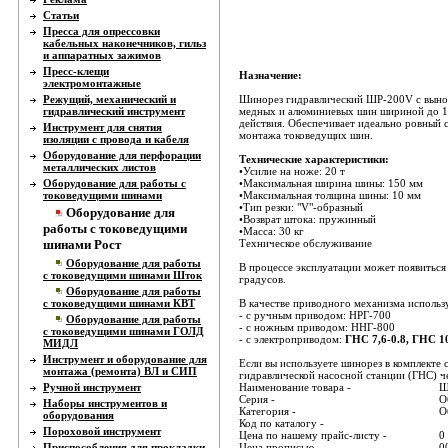
Статьи
Пресса для опрессовки
кабельных наконечников, гильз
и аппаратных зажимов
Пресс-клещи
Назначение:
электромонтажные
Режущий, механический и
Шинорез гидравлический ШР-200V с вынос
гидравлический инструмент
медных и алюминиевых шин шириной до 15
действия. Обеспечивает идеально ровный с
Инструмент для снятия
монтажа токоведущих шин.
изоляции с провода и кабеля
Оборудование для перфорации
Технические характеристики:
металлических листов
•Усилие на ноже: 20 т
Оборудование для работы с
•Максимальная ширина шины: 150 мм
токоведущими шинами
•Максимальная толщина шины: 10 мм
•Тип резки: "V"-образный
Оборудование для
•Возврат штока: пружинный
работы с токоведущими
•Масса: 30 кг
шинами Рост
Техническое обслуживание
Оборудование для работы
В процессе эксплуатации может появиться
с токоведущими шинами Шток
градусов.
Оборудование для работы
с токоведущими шинами КВТ
В качестве приводного механизма использ
- c ручным приводом: НРГ-700
Оборудование для работы
- с ножным приводом: ННГ-800
с токоведущими шинами ГОЛД
- с электроприводом:
ГНС 7,6-0.8, ГНС 10
МИДЛ
Инструмент и оборудование для
Если вы используете шинорез в комплекте
монтажа (ремонта) ВЛ и СИП
гидравлической насосной станции (ГНС) ч
Ручной инструмент
Наименование товара -
Ш
Серия -
О
Наборы инструментов и
Категория -
О
оборудования
Код по каталогу -
Пороховой инструмент
Цена по нашему прайс-листу -
0
Приспособления для прокладки
Цена прописью -
0