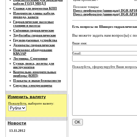
кабеля ГОЛД МИДЛ
Похожие товары:
Станки для перемотки КПП
Пресс-перфоратор (шинодыр) DGR AP10
Измерители длины кабеля,
Пресс-перфоратор (шинодыр) DGR AP10
провода, каната
Гидравлические насосные
станции и насосы
Есть вопросы по Шинорез гидравлическ
Съёмники гидравлические
Вы можете задать нам вопрос(ы) с 
Трубогибы гидравлические
Грузоподъемные устройства
Ваше имя:
Домкраты гидравлические
Поисковое оборудование
Email:
КВАЗАР
Лестницы. Стремянки
Сумки, пояса, желеты для
Пожалуйста, сформулируйте Ваши вопросы
инструментов
Контрольно-измерительные
приборы (КИП)
Плакаты и знаки безопасности
Средства электрозащиты
Изменить валюту
Пожалуйста, выберите валюту:
Новости
13.11.2012