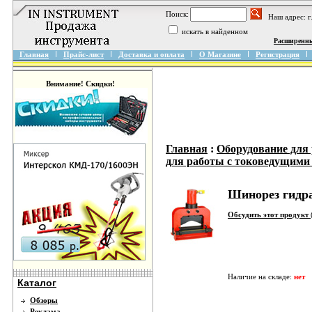
Поиск:
Наш адрес: 
искать в найденном
Расширенн
Главная
Прайс-лист
Доставка и оплата
О Магазине
Регистрация
Внимание! Скидки!
Главная
:
Оборудование для
для работы с токоведущими
Шинорез гидр
Обсудить этот продукт
Наличие на складе:
нет
Каталог
Обзоры
Реклама