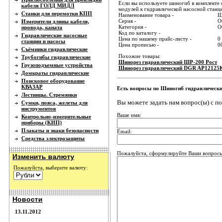
Если вы используете шиногиб в комплект
кабеля ГОЛД МИДЛ
модулей к гидравлической насосной станц
Станки для перемотки КПП
Наименование товара -
Ш
Серия -
О
Измерители длины кабеля,
Категория -
О
провода, каната
Код по каталогу -
Гидравлические насосные
Цена по нашему прайс-листу -
0
станции и насосы
Цена прописью -
0
Съёмники гидравлические
Похожие товары:
Трубогибы гидравлические
Шинорез гидравлический ШР-200 Рост
Грузоподъемные устройства
Шинорез гидравлический DGR AP12125
Домкраты гидравлические
Поисковое оборудование
КВАЗАР
Есть вопросы по Шиногиб гидравлическ
Лестницы. Стремянки
Вы можете задать нам вопрос(ы) с 
Сумки, пояса, желеты для
инструментов
Ваше имя:
Контрольно-измерительные
приборы (КИП)
Плакаты и знаки безопасности
Email:
Средства электрозащиты
Пожалуйста, сформулируйте Ваши вопрос
Изменить валюту
Пожалуйста, выберите валюту:
Новости
13.11.2012