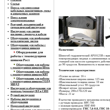
Статьи
Пресса для опрессовки
кабельных наконечников, гильз
и аппаратных зажимов
Пресс-клещи
электромонтажные
Режущий, механический и
гидравлический инструмент
Инструмент для снятия
изоляции с провода и кабеля
Оборудование для перфорации
металлических листов
Оборудование для работы с
токоведущими шинами
Назначение:
Оборудование для
Шиногиб гидравлический АР10125В с вынос
работы с токоведущими
токопроводящих медных и алюминиевых ши
шинами Рост
станцией или насосом одинарного действи
до 90 градусов. Компактность и малая ма
Оборудование для работы
с токоведущими шинами Шток
Технические характеристики:
Оборудование для работы
с токоведущими шинами КВТ
•Усилие на штоке: 16 т
Оборудование для работы
•Максимальная ширина шины: 125 мм
с токоведущими шинами ГОЛД
•Максимальная толщина шины: 10 мм
МИДЛ
•Максимальный угол: 90 градусов
•Возврат штока: пружинный
Инструмент и оборудование для
•Размеры: 280х170х120 мм
монтажа (ремонта) ВЛ и СИП
•Масса: 21 кг
Ручной инструмент
Наборы инструментов и
В качестве приводного механизма использ
оборудования
c ручным приводом: НРГ-700
с ножным приводом: ННГ-800
Пороховой инструмент
с электроприводом:
ГНС 7,6-0.8, ГНС 10-
Приспособления для прокладки