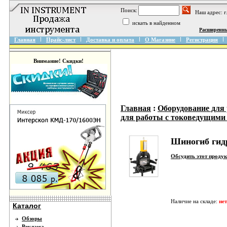
Поиск:
Наш адрес: 
искать в найденном
Расширенн
Главная
Прайс-лист
Доставка и оплата
О Магазине
Регистрация
Внимание! Скидки!
Главная
:
Оборудование для
для работы с токоведущими
Шиногиб гид
Обсудить этот проду
Наличие на складе:
нет
Каталог
Обзоры
Реклама