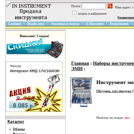
Поиск:
Наш адрес: 
искать в найденном
Расширенн
Главная
Прайс-лист
Доставка и оплата
О Магазине
Регистрация
Внимание! Скидки!
Главная
:
Наборы инструмен
ЭМИ
:
Инструмент мо
Обсудить этот продукт
(
Наличие на складе:
нет
Каталог
Обзоры
Реклама