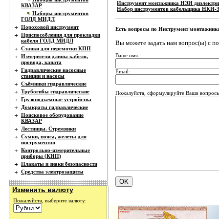
Инструмент монтажника НЭИ диэлектри
КВАЗАР
Набор инструментов кабельщика НКИ-
Наборы инструментов
ГОЛД МИДЛ
Пороховой инструмент
Есть вопросы по Инструмент монтажник
Приспособления для прокладки
кабеля ГОЛД МИДЛ
Вы можете задать нам вопрос(ы) с 
Станки для перемотки КПП
Ваше имя:
Измерители длины кабеля,
провода, каната
Гидравлические насосные
Email:
станции и насосы
Съёмники гидравлические
Трубогибы гидравлические
Пожалуйста, сформулируйте Ваши вопросы
Грузоподъемные устройства
Домкраты гидравлические
Поисковое оборудование
КВАЗАР
Лестницы. Стремянки
Сумки, пояса, желеты для
инструментов
Контрольно-измерительные
приборы (КИП)
Плакаты и знаки безопасности
Средства электрозащиты
Изменить валюту
Пожалуйста, выберите валюту: