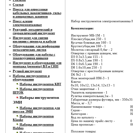
Статьи
Пресса для опрессовки
кабельных наконечников, гильз
и аппаратных зажимов
Пресс-клещи
Набор инструментов электромонтажника Н
электромонтажные
Комплектация:
Режущий, механический и
гидравлический инструмент
Инструмент МБ-1М - 1
Инструмент для снятия
Плоскогубцы,мм 250 - 1
изоляции с провода и кабеля
Кусачки боковые,мм 160 - 1
Оборудование для перфорации
Круглогубцы,мм 160 - 1
металлических листов
Молоток слесарный 0,4кг - 2
Отвертки с прямым шлицем, мм:
Оборудование для работы с
D3 0.5x3.5,мм 155 - 1
токоведущими шинами
D5 0.8x5.5,мм 190 - 1
Инструмент и оборудование для
D6 1.0x6.5,мм 190 - 1
монтажа (ремонта) ВЛ и СИП
D8 1.6x10,мм 250 - 1
Ручной инструмент
Oтвертки с крестообразным шлицем:
D6 №2 - 1
Наборы инструментов и
Нож монтерский НМ-3 - 1
оборудования
Ключи:
Наборы инструментов КВТ
8x10; 10x12; 13x14; 12x13 - 1
Наборы инструментов
Очки защиитные - 1
ШТОК
Указатель напряжения - 1
Рулетка измерительная,1м - 1
Наборы инструментов
Габаритные размеры футляра, мм - 350x3
ЭМИ
Масса, кг - 3,7
Наименование товара -
И
Наборы инструментов для
Серия -
Н
прессов ЭМИ
Категория -
Н
Наборы инструментов
Код по каталогу -
Klauke
Цена по нашему прайс-листу -
0
Наборы инструментов
Цена прописью -
0
Hobbes
Похожие товары:
Наборы инструментов