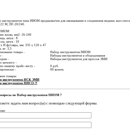
р инструментов типа НИОМ предназначен для оконцевания и соединения медных жил спосо
22 М, ПГ-20/240.
 НИОМ
ие жилы, мм2: 16-240
ца, штук : 8
он, штук : 10
 x H футляра, мм: 335 х 120 х 47
, кг: 3,5
нование товара -
Набор инструментов НИОМ
 -
Наборы инструментов и оборудования
ория -
Наборы инструментов для прессов ЭМИ
о каталогу -
по нашему прайс-листу -
0 руб.
 прописью -
00 копеек
жие товары:
р инструментов ИСК ЭМИ
р инструментов НИСО-У
вопросы по Набор инструментов НИОМ ?
ожете задать нам вопрос(ы) с помощью следующей формы.
имя: