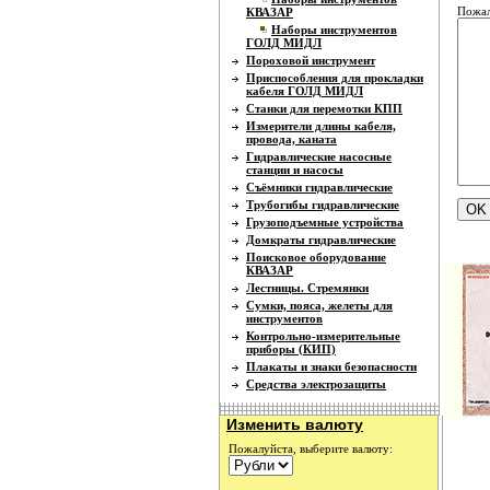
Пожал
КВАЗАР
Наборы инструментов
ГОЛД МИДЛ
Пороховой инструмент
Приспособления для прокладки
кабеля ГОЛД МИДЛ
Станки для перемотки КПП
Измерители длины кабеля,
провода, каната
Гидравлические насосные
станции и насосы
Съёмники гидравлические
Трубогибы гидравлические
Грузоподъемные устройства
Домкраты гидравлические
Поисковое оборудование
КВАЗАР
Лестницы. Стремянки
Сумки, пояса, желеты для
инструментов
Контрольно-измерительные
приборы (КИП)
Плакаты и знаки безопасности
Средства электрозащиты
Изменить валюту
Пожалуйста, выберите валюту: