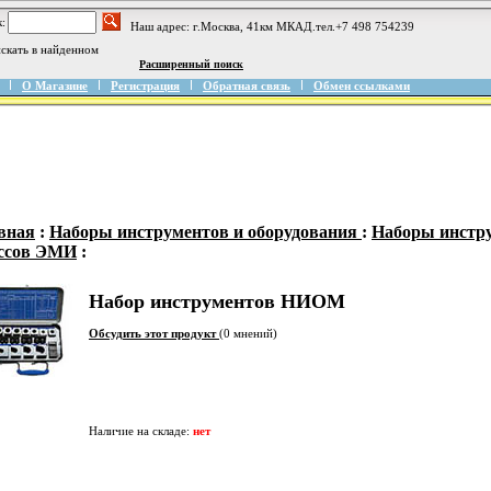
:
Наш адрес: г.Москва, 41км МКАД.тел.+7 498 754239
скать в найденном
Расширенный поиск
О Магазине
Регистрация
Обратная связь
Обмен ссылками
вная
:
Наборы инструментов и оборудования
:
Наборы инстр
ссов ЭМИ
:
Набор инструментов НИОМ
Обсудить этот продукт
(0 мнений)
Наличие на складе:
нет