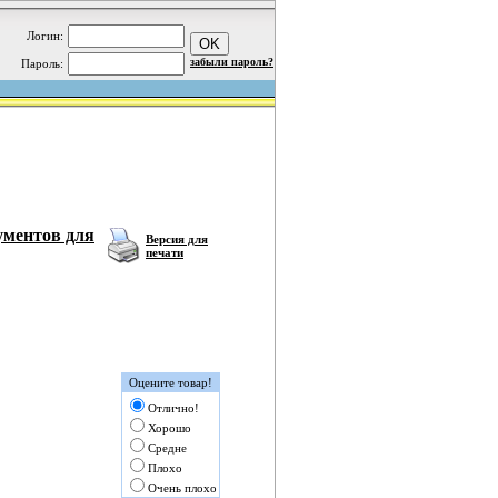
Логин:
забыли пароль?
Пароль:
ументов для
Версия для
печати
Оцените товар!
Отлично!
Хорошо
Средне
Плохо
Очень плохо