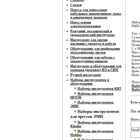
Статьи
Пресса для опрессовки
кабельных наконечников, гильз
и аппаратных зажимов
Пресс-клещи
Набо
электромонтажные
РМП-
Режущий, механический и
Тип:
гидравлический инструмент
Сечен
Инструмент для снятия
Матри
изоляции с провода и кабеля
Пуанс
Оборудование для перфорации
L x B
металлических листов
Масса
Наиме
Оборудование для работы с
Серия
токоведущими шинами
Катег
Инструмент и оборудование для
Код п
монтажа (ремонта) ВЛ и СИП
Цена 
Ручной инструмент
Цена
Наборы инструментов и
Похо
оборудования
Набо
Наборы инструментов КВТ
Набо
Наборы инструментов
ШТОК
Наборы инструментов
Есть 
ЭМИ
Вы м
Наборы инструментов
для прессов ЭМИ
Ваше 
Наборы инструментов
Klauke
Email:
Наборы инструментов
Hobbes
Наборы инструментов