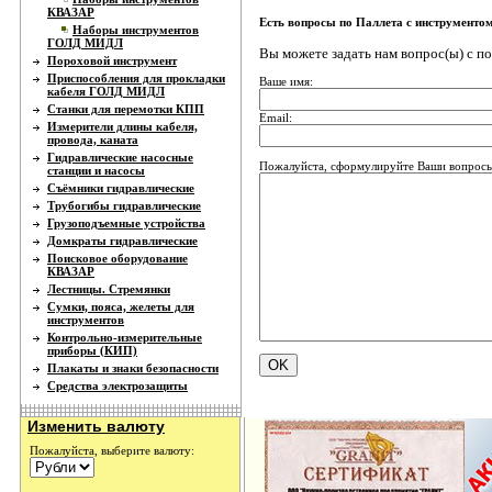
КВАЗАР
Есть вопросы по Паллета с инструменто
Наборы инструментов
ГОЛД МИДЛ
Вы можете задать нам вопрос(ы) с 
Пороховой инструмент
Приспособления для прокладки
Ваше имя:
кабеля ГОЛД МИДЛ
Станки для перемотки КПП
Email:
Измерители длины кабеля,
провода, каната
Гидравлические насосные
Пожалуйста, сформулируйте Ваши вопросы 
станции и насосы
Съёмники гидравлические
Трубогибы гидравлические
Грузоподъемные устройства
Домкраты гидравлические
Поисковое оборудование
КВАЗАР
Лестницы. Стремянки
Сумки, пояса, желеты для
инструментов
Контрольно-измерительные
приборы (КИП)
Плакаты и знаки безопасности
Средства электрозащиты
Изменить валюту
Пожалуйста, выберите валюту: