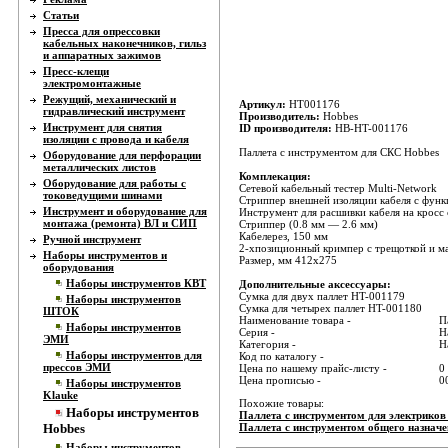
Статьи
Пресса для опрессовки
кабельных наконечников, гильз
и аппаратных зажимов
Пресс-клещи
электромонтажные
Режущий, механический и
Артикул:
HT001176
гидравлический инструмент
Производитель:
Hobbes
Инструмент для снятия
ID производителя:
HB-HT-001176
изоляции с провода и кабеля
Паллета с инструментом для СКС Hobbes
Оборудование для перфорации
металлических листов
Комплекация:
Оборудование для работы с
Сетевой кабельный тестер Multi-Network
токоведущими шинами
Стриппер внешней изоляции кабеля с функ
Инструмент и оборудование для
Инструмент для расшивки кабеля на кросс 
монтажа (ремонта) ВЛ и СИП
Стриппер (0.8 мм — 2.6 мм)
Кабелерез, 150 мм
Ручной инструмент
2-хпозиционный кримпер с трещоткой и мат
Наборы инструментов и
Размер, мм 412x275
оборудования
Наборы инструментов КВТ
Дополнительные аксессуары:
Сумка для двух паллет HT-001179
Наборы инструментов
Сумка для четырех паллет HT-001180
ШТОК
Наименование товара -
П
Наборы инструментов
Серия -
Н
ЭМИ
Категория -
Н
Наборы инструментов для
Код по каталогу -
прессов ЭМИ
Цена по нашему прайс-листу -
0
Цена прописью -
0
Наборы инструментов
Klauke
Похожие товары:
Наборы инструментов
Паллета с инструментом для электриков
Hobbes
Паллета с инструментом общего назначе
Наборы инструментов