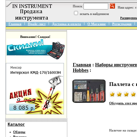
Поиск:
Наш адрес: 
искать в найденном
Расширенн
Главная
Прайс-лист
Доставка и оплата
О Магазине
Регистрация
Внимание! Скидки!
Главная
:
Наборы инструмен
Hobbes
:
Паллета с
Обсудить этот пр
Каталог
Наличие на складе
Обзоры
Реклама