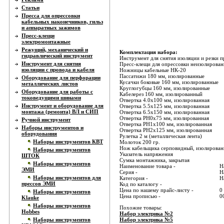
Статьи
Пресса для опрессовки
кабельных наконечников, гильз
и аппаратных зажимов
Пресс-клещи
электромонтажные
Режущий, механический и
Комплектация набора:
гидравлический инструмент
Инструмент для снятия изоляции и резки 
Инструмент для снятия
Пресс-клещи для опрессовки неизолирова
изоляции с провода и кабеля
Ножницы кабельные НК-20
Пассатижи 180 мм, изолированные
Оборудование для перфорации
Кусачки боковые 160 мм, изолированные
металлических листов
Круглогубцы 160 мм, изолированные
Оборудование для работы с
Кабелерез 160 мм, изолированный
токоведущими шинами
Отвертка 4.0x100 мм, изолированная
Инструмент и оборудование для
Отвертка 5.5x125 мм, изолированная
монтажа (ремонта) ВЛ и СИП
Отвертка 6.5x150 мм, изолированная
Отвертка PH0x75 мм, изолированная
Ручной инструмент
Отвертка PH1x100 мм, изолированная
Наборы инструментов и
Отвертка PH2x125 мм, изолированная
оборудования
Рулетка 2 м (металлическая лента)
Наборы инструментов КВТ
Молоток 200 гр.
Нож кабельщика серповидный, изолирова
Наборы инструментов
Указатель напряжения
ШТОК
Сумка монтажника, закрытая
Наборы инструментов
Наименование товара -
Н
ЭМИ
Серия -
Н
Наборы инструментов для
Категория -
Н
прессов ЭМИ
Код по каталогу -
Цена по нашему прайс-листу -
0
Наборы инструментов
Цена прописью -
0
Klauke
Наборы инструментов
Похожие товары:
Hobbes
Набор электрика №2
Наборы инструментов
Набор электрика №5