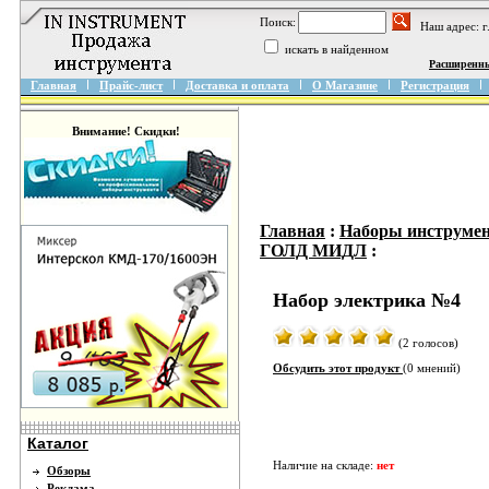
Поиск:
Наш адрес: 
искать в найденном
Расширенн
Главная
Прайс-лист
Доставка и оплата
О Магазине
Регистрация
Внимание! Скидки!
Главная
:
Наборы инструмен
ГОЛД МИДЛ
:
Набор электрика №4
(2 голосов)
Обсудить этот продукт
(0 мнений)
Каталог
Наличие на складе:
нет
Обзоры
Реклама