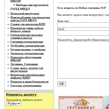
КВАЗАР
Наборы инструментов
Есть вопросы по Набор электрика №4?
ГОЛД МИДЛ
Пороховой инструмент
Вы можете задать нам вопрос(ы) с 
Приспособления для прокладки
кабеля ГОЛД МИДЛ
Ваше имя:
Станки для перемотки КПП
Измерители длины кабеля,
Email:
провода, каната
Гидравлические насосные
станции и насосы
Пожалуйста, сформулируйте Ваши вопросы
Съёмники гидравлические
Трубогибы гидравлические
Грузоподъемные устройства
Домкраты гидравлические
Поисковое оборудование
КВАЗАР
Лестницы. Стремянки
Сумки, пояса, желеты для
инструментов
Контрольно-измерительные
приборы (КИП)
Плакаты и знаки безопасности
Средства электрозащиты
Изменить валюту
Пожалуйста, выберите валюту: