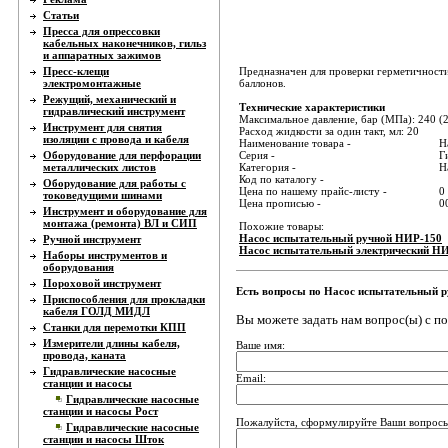
Статьи
Пресса для опрессовки
кабельных наконечников, гильз
и аппаратных зажимов
Пресс-клещи
Предназначен для проверки герметичности
электромонтажные
баллонов.
Режущий, механический и
Технические характеристики
гидравлический инструмент
Максимальное давление, бар (МПа): 240 (
Инструмент для снятия
Расход жидкости за один такт, мл: 20
изоляции с провода и кабеля
Наименование товара -
Н
Оборудование для перфорации
Серия -
Г
металлических листов
Категория -
Н
Код по каталогу -
Оборудование для работы с
Цена по нашему прайс-листу -
0
токоведущими шинами
Цена прописью -
0
Инструмент и оборудование для
монтажа (ремонта) ВЛ и СИП
Похожие товары:
Насос испытательный ручной НИР-150
Ручной инструмент
Насос испытательный электрический Н
Наборы инструментов и
оборудования
Пороховой инструмент
Есть вопросы по Насос испытательный 
Приспособления для прокладки
кабеля ГОЛД МИДЛ
Вы можете задать нам вопрос(ы) с 
Станки для перемотки КПП
Измерители длины кабеля,
Ваше имя:
провода, каната
Гидравлические насосные
Email:
станции и насосы
Гидравлические насосные
станции и насосы Рост
Пожалуйста, сформулируйте Ваши вопросы
Гидравлические насосные
станции и насосы Шток