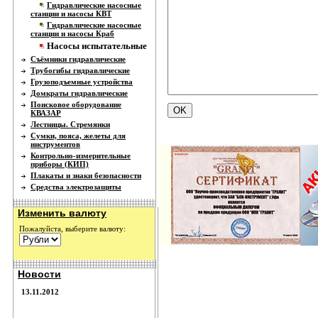
Гидравлические насосные
станции и насосы КВТ
Гидравлические насосные
станции и насосы Краб
Насосы испытательные
Съёмники гидравлические
Трубогибы гидравлические
Грузоподъемные устройства
Домкраты гидравлические
Поисковое оборудование
КВАЗАР
Лестницы. Стремянки
Сумки, пояса, желеты для
инструментов
Контрольно-измерительные
приборы (КИП)
Плакаты и знаки безопасности
Средства электрозащиты
Изменить валюту
Пожалуйста, выберите валюту:
Новости
13.11.2012