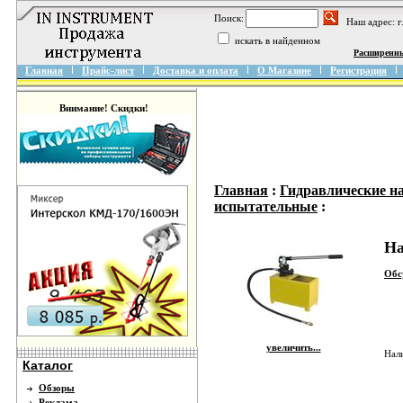
Поиск:
Наш адрес: 
искать в найденном
Расширенн
Главная
Прайс-лист
Доставка и оплата
О Магазине
Регистрация
Внимание! Скидки!
Главная
:
Гидравлические на
испытательные
:
На
Обс
увеличить...
Нал
Каталог
Обзоры
Реклама