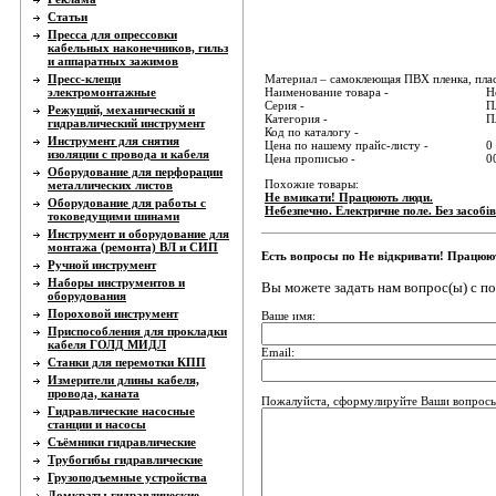
Статьи
Пресса для опрессовки
кабельных наконечников, гильз
и аппаратных зажимов
Пресс-клещи
Материал – самоклеющая ПВХ пленка, пла
электромонтажные
Наименование товара -
Н
Серия -
П
Режущий, механический и
Категория -
П
гидравлический инструмент
Код по каталогу -
Инструмент для снятия
Цена по нашему прайс-листу -
0
изоляции с провода и кабеля
Цена прописью -
0
Оборудование для перфорации
Похожие товары:
металлических листов
Не вмикати! Працюють люди.
Оборудование для работы с
Небезпечно. Електричне поле. Без засобі
токоведущими шинами
Инструмент и оборудование для
монтажа (ремонта) ВЛ и СИП
Есть вопросы по Не відкривати! Працюю
Ручной инструмент
Наборы инструментов и
Вы можете задать нам вопрос(ы) с 
оборудования
Пороховой инструмент
Ваше имя:
Приспособления для прокладки
кабеля ГОЛД МИДЛ
Email:
Станки для перемотки КПП
Измерители длины кабеля,
провода, каната
Пожалуйста, сформулируйте Ваши вопросы 
Гидравлические насосные
станции и насосы
Съёмники гидравлические
Трубогибы гидравлические
Грузоподъемные устройства
Домкраты гидравлические