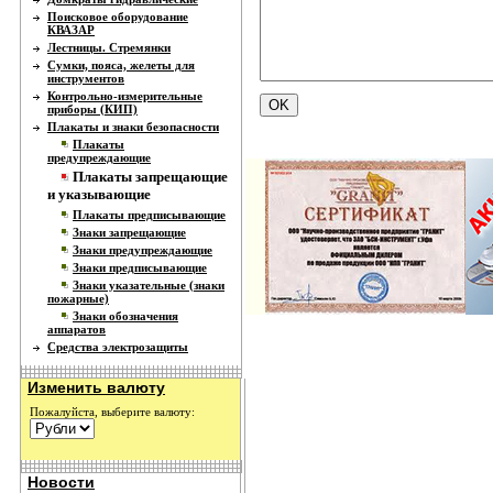
Поисковое оборудование
КВАЗАР
Лестницы. Стремянки
Сумки, пояса, желеты для
инструментов
Контрольно-измерительные
приборы (КИП)
Плакаты и знаки безопасности
Плакаты
предупреждающие
Плакаты запрещающие
и указывающие
Плакаты предписывающие
Знаки запрещающие
Знаки предупреждающие
Знаки предписывающие
Знаки указательные (знаки
пожарные)
Знаки обозначения
аппаратов
Средства электрозащиты
Изменить валюту
Пожалуйста, выберите валюту:
Новости