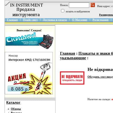
Поиск:
Наш адрес: 
искать в найденном
Расширенн
Главная
Прайс-лист
Доставка и оплата
О Магазине
Регистрация
Внимание! Скидки!
Главная
:
Плакаты и знаки б
указывающие
:
Не відкрив
Обсудить этот про
Наличие на складе:
н
Каталог
Обзоры
Реклама