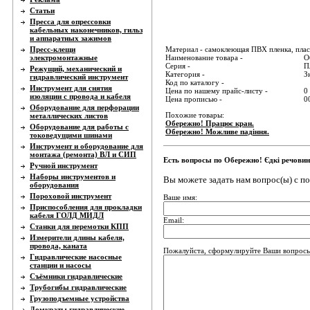
Статьи
Пресса для опрессовки
кабельных наконечников, гильз
и аппаратных зажимов
Пресс-клещи
Материал - самоклеющая ПВХ пленка, пла
электромонтажные
Наименование товара -
О
Серия -
П
Режущий, механический и
Категория -
З
гидравлический инструмент
Код по каталогу -
Инструмент для снятия
Цена по нашему прайс-листу -
0
изоляции с провода и кабеля
Цена прописью -
0
Оборудование для перфорации
Похожие товары:
металлических листов
Обережно! Працює кран.
Оборудование для работы с
Обережно! Можливе падіння.
токоведущими шинами
Инструмент и оборудование для
монтажа (ремонта) ВЛ и СИП
Есть вопросы по Обережно! Єдкі речовин
Ручной инструмент
Наборы инструментов и
Вы можете задать нам вопрос(ы) с 
оборудования
Пороховой инструмент
Ваше имя:
Приспособления для прокладки
кабеля ГОЛД МИДЛ
Email:
Станки для перемотки КПП
Измерители длины кабеля,
провода, каната
Пожалуйста, сформулируйте Ваши вопросы
Гидравлические насосные
станции и насосы
Съёмники гидравлические
Трубогибы гидравлические
Грузоподъемные устройства
Домкраты гидравлические