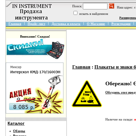
Поиск:
Наш адрес: 
искать в найденном
Расширенн
Главная
Прайс-лист
Доставка и оплата
О Магазине
Регистрация
Внимание! Скидки!
Главная
:
Плакаты и знаки б
Обережно! Є
Обсудить этот про
Наличие на складе:
н
Каталог
Обзоры
Реклама