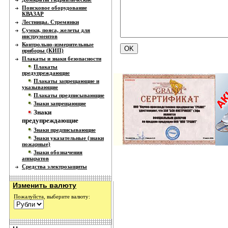
Поисковое оборудование
КВАЗАР
Лестницы. Стремянки
Сумки, пояса, желеты для
инструментов
Контрольно-измерительные
приборы (КИП)
Плакаты и знаки безопасности
Плакаты
предупреждающие
Плакаты запрещающие и
указывающие
Плакаты предписывающие
Знаки запрещающие
Знаки
предупреждающие
Знаки предписывающие
Знаки указательные (знаки
пожарные)
Знаки обозначения
аппаратов
Средства электрозащиты
Изменить валюту
Пожалуйста, выберите валюту: