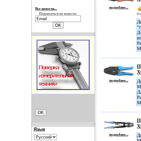
подробнее...
Все новости...
Подписаться на новости:
(г
Д
"
Д
ш
Р
М
П
Х
подробнее...
Д
М
Д
Р
М
П
Х
Язык
подробнее...
Д
М