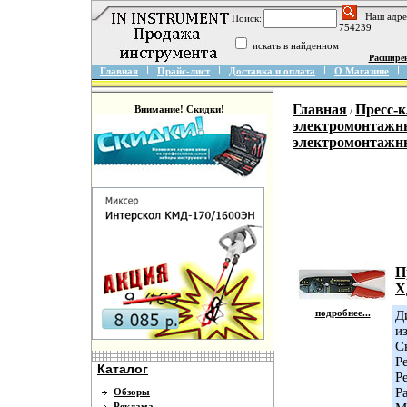
Наш адре
Поиск:
754239
искать в найденном
Расшире
Главная
Прайс-лист
Доставка и оплата
О Магазине
Главная
Пресс-
Внимание! Скидки!
/
электромонтажн
электромонтаж
П
Х
подробнее...
Д
и
С
Р
Каталог
Р
Р
Обзоры
Реклама