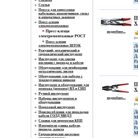
М
Статьи
Пресса для опрессовки
кабельных наконечников, гильз
и аппаратных зажимов
П
Пресс-клещи
Х
электромонтажные
Пресс-клещи
подробнее...
электромонтажные РОСТ
(г
Пресс-клещи
Д
электромонтажные ШТОК
Режущий, механический и
М
гидравлический инструмент
Д
Инструмент для снятия
Р
изоляции с провода и кабеля
М
Оборудование для перфорации
металлических листов
Оборудование для работы с
токоведущими шинами
П
Инструмент и оборудование для
монтажа (ремонта) ВЛ и СИП
Х
Ручной инструмент
подробнее...
Наборы инструментов и
оборудования
(г
Пороховой инструмент
Д
Приспособления для прокладки
кабеля ГОЛД МИДЛ
М
Станки для перемотки КПП
Д
Измерители длины кабеля,
Р
провода, каната
М
Гидравлические насосные
станции и насосы