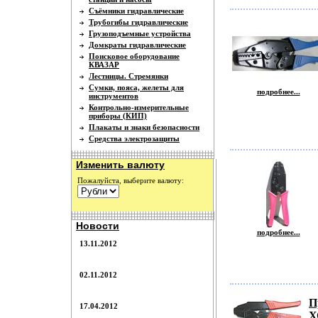
Съёмники гидравлические
Трубогибы гидравлические
Грузоподъемные устройства
Домкраты гидравлические
Поисковое оборудование
КВАЗАР
Лестницы. Стремянки
Сумки, пояса, желеты для
подробнее...
инструментов
Контрольно-измерительные
приборы (КИП)
Плакаты и знаки безопасности
Средства электрозащиты
Изменить валюту
Пожалуйста, выберите валюту:
Новости
подробнее...
13.11.2012
02.11.2012
П
17.04.2012
Х