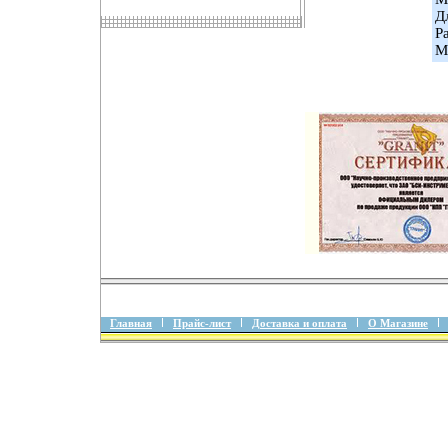
Д
Р
М
Главная
Прайс-лист
Доставка и оплата
О Магазине