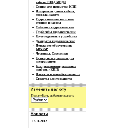
кабеля ГОЛД МИДЛ
Станки для перемотки КПП
Измерители длины кабеля,
провода, каната
Гидравлические насосные
станции и насосы
Съёмники гидравлические
Трубогибы гидравлические
Грузоподъемные устройства
Домкраты гидравлические
Поисковое оборудование
КВАЗАР
Лестницы. Стремянки
Сумки, пояса, желеты для
инструментов
Контрольно-измерительные
приборы (КИП)
Плакаты и знаки безопасности
Средства электрозащиты
Изменить валюту
Пожалуйста, выберите валюту:
Новости
13.11.2012