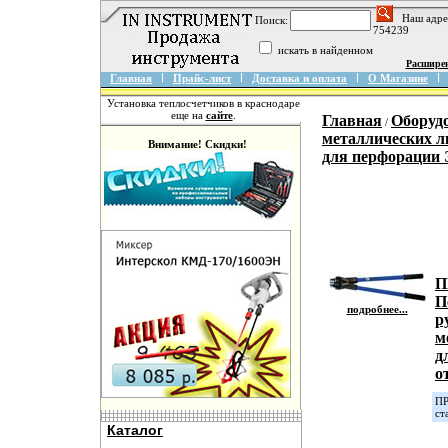
Наш адре
Поиск:
754239
искать в найденном
Расшире
Главная
Прайс-лист
Доставка и оплата
О Магазине
Установка теплосчетчиков в краснодаре
еще на
сайте
.
Главная
Оборуд
/
металлических л
Внимание! Скидки!
для перфорации
П
П
подробнее...
р
м
д
о
ПР
ст
Каталог