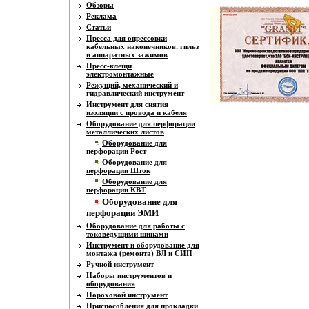
Обзоры
Реклама
Статьи
Пресса для опрессовки
кабельных наконечников, гильз
и аппаратных зажимов
Пресс-клещи
электромонтажные
Режущий, механический и
гидравлический инструмент
Инструмент для снятия
изоляции с провода и кабеля
Оборудование для перфорации
металлических листов
Оборудование для
перфорации Рост
Оборудование для
перфорации Шток
Оборудование для
перфорации КВТ
Оборудование для
перфорации ЭМИ
Оборудование для работы с
токоведущими шинами
Инструмент и оборудование для
монтажа (ремонта) ВЛ и СИП
Ручной инструмент
Наборы инструментов и
оборудования
Пороховой инструмент
Приспособления для прокладки