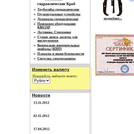
гидравлические Краб
Трубогибы гидравлические
Грузоподъемные устройства
подробнее...
Домкраты гидравлические
Поисковое оборудование
КВАЗАР
Лестницы. Стремянки
Сумки, пояса, желеты для
инструментов
Контрольно-измерительные
приборы (КИП)
Плакаты и знаки безопасности
Средства электрозащиты
Изменить валюту
Пожалуйста, выберите валюту:
Новости
13.11.2012
02.11.2012
17.04.2012