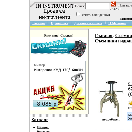
Наш адре
Поиск:
754239
искать в найденном
Расшире
Главная
Прайс-лист
Доставка и оплата
О Магазине
Главная
Съёмни
Внимание! Скидки!
/
Съемники гидра
С
6
(
(г
Ма
Хо
Каталог
подробнее...
Обзоры
Реклама