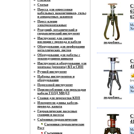
Статьи
С
Пресса для опрессовки
6
кабельных наконечников, гильз
6
и аппаратных зажимов
Пресс-клещи
электромонтажные
Ма
Хо
Режущий, механический и
гидравлический инструмент
Инструмент для снятия
изоляции с провода и кабеля
подробнее...
Оборудование для перфорации
металлических листов
Оборудование для работы с
токоведущими шинами
С
Инструмент и оборудование для
4
монтажа (ремонта) ВЛ и СИП
Ручной инструмент
Наборы инструментов и
оборудования
(г
Пороховой инструмент
Ма
Приспособления для прокладки
Хо
кабеля ГОЛД МИДЛ
подробнее...
Станки для перемотки КПП
Измерители длины кабеля,
провода, каната
Гидравлические насосные
станции и насосы
С
Съёмники гидравлические
4
Съемники гидравлические
Рост
Ма
Съемники
Хо