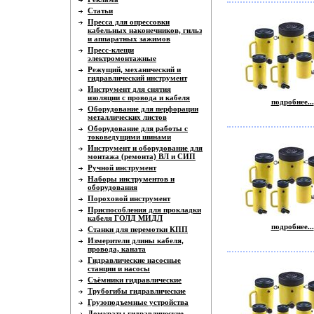
Статьи
Пресса для опрессовки
кабельных наконечников, гильз
и аппаратных зажимов
Пресс-клещи
электромонтажные
Режущий, механический и
гидравлический инструмент
Инструмент для снятия
изоляции с провода и кабеля
подробнее...
Оборудование для перфорации
металлических листов
Оборудование для работы с
токоведущими шинами
Инструмент и оборудование для
монтажа (ремонта) ВЛ и СИП
Ручной инструмент
Наборы инструментов и
оборудования
Пороховой инструмент
Приспособления для прокладки
кабеля ГОЛД МИДЛ
подробнее...
Станки для перемотки КПП
Измерители длины кабеля,
провода, каната
Гидравлические насосные
станции и насосы
Съёмники гидравлические
Трубогибы гидравлические
Грузоподъемные устройства
Домкраты гидравлические