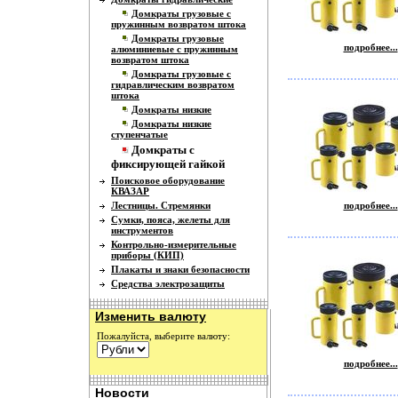
Домкраты грузовые с
пружинным возвратом штока
Домкраты грузовые
подробнее...
алюминиевые с пружинным
возвратом штока
Домкраты грузовые с
гидравлическим возвратом
штока
Домкраты низкие
Домкраты низкие
ступенчатые
Домкраты с
фиксирующей гайкой
Поисковое оборудование
КВАЗАР
Лестницы. Стремянки
подробнее...
Сумки, пояса, желеты для
инструментов
Контрольно-измерительные
приборы (КИП)
Плакаты и знаки безопасности
Средства электрозащиты
Изменить валюту
Пожалуйста, выберите валюту:
подробнее...
Новости