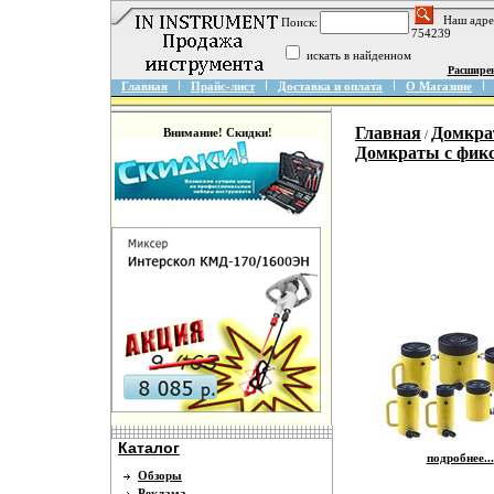
Наш адре
Поиск:
754239
искать в найденном
Расшире
Главная
Прайс-лист
Доставка и оплата
О Магазине
Главная
Домкра
Внимание! Скидки!
/
Домкраты с фик
Каталог
подробнее...
Обзоры
Реклама