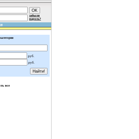
забыли
пароль?
ми
 категории
руб.
руб.
ть все