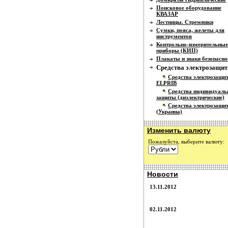
Поисковое оборудование
КВАЗАР
Лестницы. Стремянки
Сумки, пояса, желеты для
инструментов
Контрольно-измерительные
приборы (КИП)
Плакаты и знаки безопасно
Средства электрозащи
Средства электрозащи
ELPRIB
Средства индивидуаль
защиты (диэлектрические)
Средства электрозащи
(Украина)
Изменить валюту
Пожалуйста, выберите валюту:
Новости
13.11.2012
02.11.2012