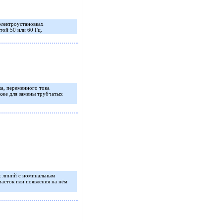
электроустановках
той 50 или 60 Гц.
а, переменного тока
акже для замены трубчатых
х линий с номинальным
асток или появления на нём