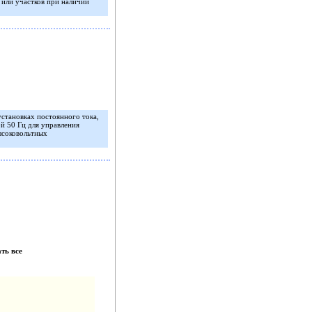
или участков при наличии
становках постоянного тока,
й 50 Гц для управления
ысоковольтных
ть все