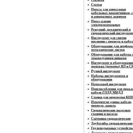
Статьи
Пресса для опрессовки
кабельных наконечников, г
и аппаратных зажимов
Пресс-клещи
электромонтажные
Режущий, механический и
гидравлический инструмен
Инструмент для снятия
изоляции с провода и кабел
Оборудование для перфора
металлических листов
Оборудование для работы 
токоведущими шинами
Инструмент и оборудовани
монтажа (ремонта) ВЛ и 
Ручной инструмент
Наборы инструментов и
оборудования
Пороховой инструмент
Приспособления для прокл
кабеля ГОЛД МИДЛ
Станки для перемотки КП
Измерители длины кабеля,
провода, каната
Гидравлические насосные
станции и насосы
Съёмники гидравлические
Трубогибы гидравлические
Грузоподъемные устройств
Домкраты гидравлические