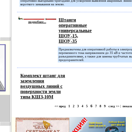
оперативно-выездными бригадами для ускорения выявления аварийных линий 
короткого замыкания на землю.
Штанги
подробнее...
оперативные
универсальные
ШОУ-15,
ШОУ-35
Предназначены для оперативной работы в электроу
переменного тока напряжением до 35 кВ и частото
разъединителями, а также для замены трубчатых в
предохранителей.
Комплект штанг для
заземления
воздушных линий с
поверхности земли
типа КШЗ-10М
6
<< пред
1
2
3
4
5
7
8
9
след >>
|
показа