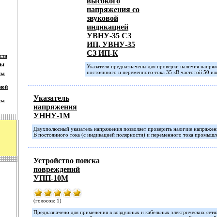
высокого
напряжения со
звуковой
индикацией
УВНУ-35 СЗ
ИП, УВНУ-35
СЗ ИП-К
сти
ты
Указатели предназначены для проверки наличия напряж
постоянного и переменного тока 35 кВ частотой 50 ил
ты
ной
Указатель
ты
напряжения
УННУ-1М
Двухполюсный указатель напряжения позволяет проверить наличие напряжени
В постоянного тока (с индикацией полярности) и переменного тока промышле
Устройство поиска
повреждений
УПП-10М
(голосов: 1)
Предназначено для применения в воздушных и кабельных электрических сетя