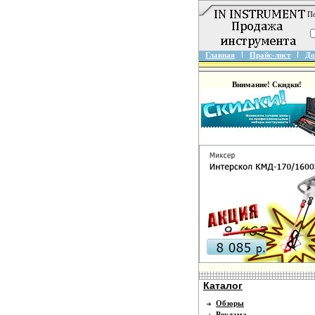
По
Главная
Прайс-лист
До
Внимание! Скидки!
Каталог
Обзоры
Реклама