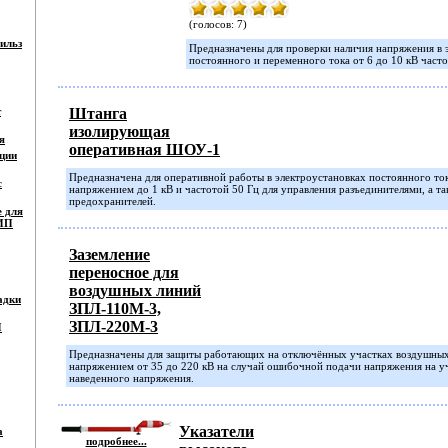
(голосов: 7)
ильз
Предназначены для проверки наличия напряжения в 
постоянного и переменного тока от 6 до 10 кВ часто
т
Штанга
изолирующая
я
оперативная ШОУ-1
ции
Предназначена для оперативной работы в электроустановках постоянного ток
с
напряжением до 1 кВ и частотой 50 Гц для управления разъединителями, а т
предохранителей.
е для
СИП
Заземление
переносное для
воздушных линий
адки
ЗПЛ-110М-3,
ЗПЛ-220М-3
П
Предназначены для защиты работающих на отключённых участках воздушны
напряжением от 35 до 220 кВ на случай ошибочной подачи напряжения на уч
наведенного напряжения.
Указатели
а
подробнее...