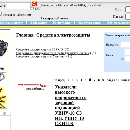
Наш адрес: г.Москва, 41км МКАД.тел.+7 498
иск:
754239
Логин:
искать в найденном
Пароль:
Расширенный поиск
ставка и оплата
О Магазине
Регистрация
Обратная связь
Обмен ссылка
Главная
Средства электрозащиты
/
Поиск товара в этой
Название:
Средства электрозащиты ELPRIB
(53)
от
Средства индивидуальной защиты (диэлектрические)
(5)
Цена:
Средства электрозащиты (Украина)
(11)
до
6
<< пред
1
2
3
4
5
7
8
9
след >>
|
показа
Указатели
подробнее...
высокого
напряжения со
звуковой
индикацией
УВНУ-10 СЗ
ИП, УВНУ-10
СЗ ИП-К