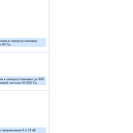
ения в электроустановках
и 60 Гц.
я в электроустановках до 600
нной частоты 50 (60) Гц.
х напряжением 6 и 10 кВ