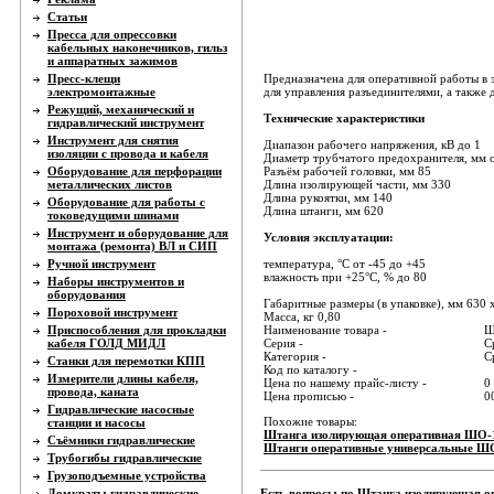
Статьи
Пресса для опрессовки
кабельных наконечников, гильз
и аппаратных зажимов
Пресс-клещи
Предназначена для оперативной работы в 
электромонтажные
для управления разъединителями, а также
Режущий, механический и
Технические характеристики
гидравлический инструмент
Инструмент для снятия
Диапазон рабочего напряжения, кВ до 1
изоляции с провода и кабеля
Диаметр трубчатого предохранителя, мм о
Оборудование для перфорации
Разъём рабочей головки, мм 85
металлических листов
Длина изолирующей части, мм 330
Длина рукоятки, мм 140
Оборудование для работы с
Длина штанги, мм 620
токоведущими шинами
Инструмент и оборудование для
Условия эксплуатации:
монтажа (ремонта) ВЛ и СИП
Ручной инструмент
температура, °С от -45 до +45
влажность при +25°С, % до 80
Наборы инструментов и
оборудования
Габаритные размеры (в упаковке), мм 630 
Пороховой инструмент
Масса, кг 0,80
Приспособления для прокладки
Наименование товара -
Ш
кабеля ГОЛД МИДЛ
Серия -
С
Категория -
С
Станки для перемотки КПП
Код по каталогу -
Измерители длины кабеля,
Цена по нашему прайс-листу -
0
провода, каната
Цена прописью -
0
Гидравлические насосные
Похожие товары:
станции и насосы
Штанга изолирующая оперативная ШО-1
Съёмники гидравлические
Штанги оперативные универсальные Ш
Трубогибы гидравлические
Грузоподъемные устройства
Домкраты гидравлические
Есть вопросы по Штанга изолирующая 