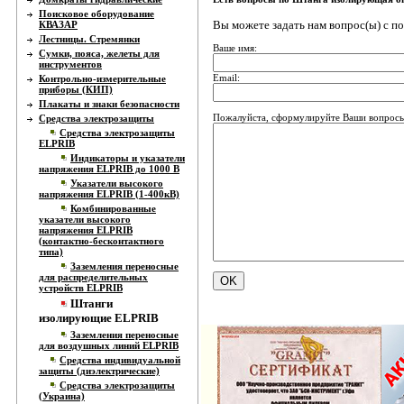
Поисковое оборудование
Вы можете задать нам вопрос(ы) с 
КВАЗАР
Лестницы. Стремянки
Ваше имя:
Сумки, пояса, желеты для
инструментов
Email:
Контрольно-измерительные
приборы (КИП)
Плакаты и знаки безопасности
Пожалуйста, сформулируйте Ваши вопросы
Средства электрозащиты
Средства электрозащиты
ELPRIB
Индикаторы и указатели
напряжения ELPRIB до 1000 В
Указатели высокого
напряжения ELPRIB (1-400кВ)
Комбинированные
указатели высокого
напряжения ELPRIB
(контактно-бесконтактного
типа)
Заземления переносные
для распределительных
устройств ELPRIB
Штанги
изолирующие ELPRIB
Заземления переносные
для воздушных линий ELPRIB
Средства индивидуальной
защиты (диэлектрические)
Средства электрозащиты
(Украина)