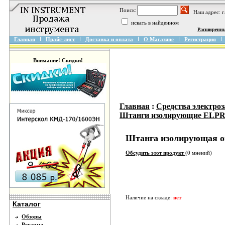
Поиск:
Наш адрес: 
искать в найденном
Расширенн
Главная
Прайс-лист
Доставка и оплата
О Магазине
Регистрация
Внимание! Скидки!
Главная
:
Средства электро
Штанги изолирующие ELPR
Штанга изолирующая 
Обсудить этот продукт
(0 мнений)
Наличие на складе:
нет
Каталог
Обзоры
Реклама