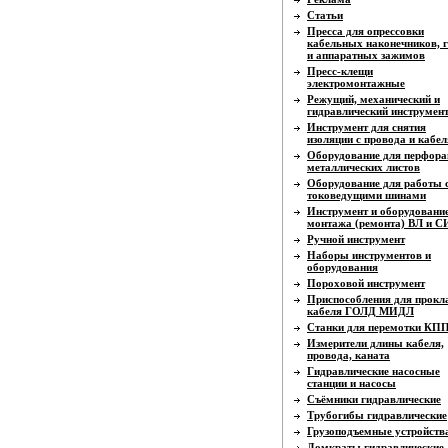
Статьи
Пресса для опрессовки
кабельных наконечников, г
и аппаратных зажимов
Пресс-клещи
электромонтажные
Режущий, механический и
гидравлический инструмен
Инструмент для снятия
изоляции с провода и кабел
Оборудование для перфора
металлических листов
Оборудование для работы 
токоведущими шинами
Инструмент и оборудовани
монтажа (ремонта) ВЛ и 
Ручной инструмент
Наборы инструментов и
оборудования
Пороховой инструмент
Приспособления для прокл
кабеля ГОЛД МИДЛ
Станки для перемотки КП
Измерители длины кабеля,
провода, каната
Гидравлические насосные
станции и насосы
Съёмники гидравлические
Трубогибы гидравлические
Грузоподъемные устройств
Домкраты гидравлические