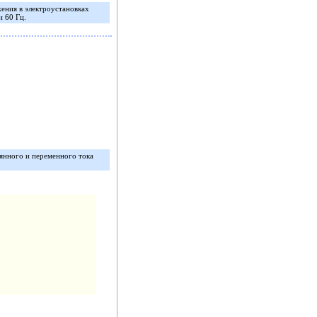
ения в электроустановках
и 60 Гц.
янного и переменного тока