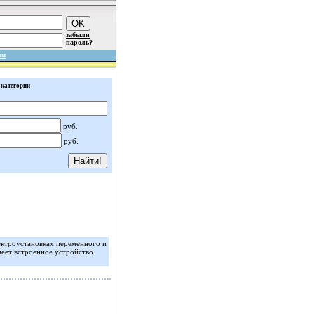
забыли
пароль?
ми
 категории
руб.
руб.
ектроустановках переменного и
еет встроенное устройство