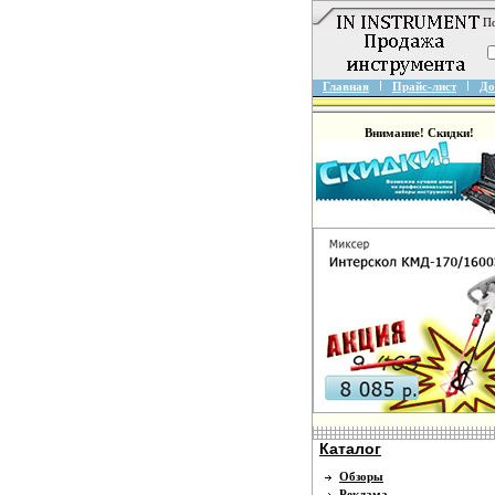
По
Главная
Прайс-лист
До
Внимание! Скидки!
Каталог
Обзоры
Реклама