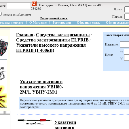
Наш адрес: г.Москва, 41км МКАД.тел.+7 498
иск:
754239
Логин:
искать в найденном
Пароль:
Расширенный поиск
ставка и оплата
О Магазине
Регистрация
Обратная связь
Обмен ссылка
Главная
Средства электрозащиты
/
/
Поиск товара в этой
Средства электрозащиты ELPRIB
/
Указатели высокого напряжения
Название:
ELPRIB (1-400кВ)
от
Цена:
до
Указатели высокого
напряжения УВН80-
2М/1, УВНУ-2М/1
Переносные указатели предназначены для проверки наличия напряжения в эл
постоянного тока с номинальным напряжением от 6 до 10 кВ. УВНУ-2М/1 им
самопроверки.
Указатели
подробнее...
высокого