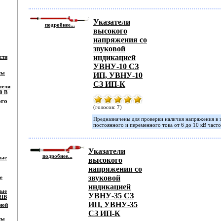
Указатели
подробнее...
высокого
напряжения со
звуковой
индикацией
сти
УВНУ-10 СЗ
ты
ИП, УВНУ-10
СЗ ИП-К
тели
0 В
ого
(голосов: 7)
Предназначены для проверки наличия напряжения в 
постоянного и переменного тока от 6 до 10 кВ часто
Указатели
подробнее...
ные
высокого
напряжения со
звуковой
е
индикацией
ные
УВНУ-35 СЗ
RIB
ИП, УВНУ-35
ной
СЗ ИП-К
ты