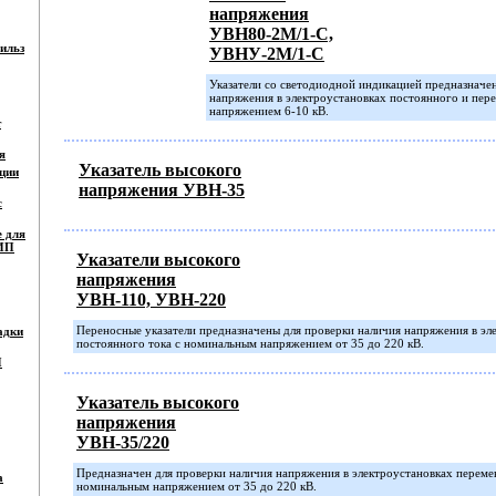
напряжения
УВН80-2М/1-С,
ильз
УВНУ-2М/1-С
Указатели со светодиодной индикацией предназначе
напряжения в электроустановках постоянного и пер
напряжением 6-10 кВ.
т
я
Указатель высокого
ции
напряжения УВН-35
с
е для
СИП
Указатели высокого
напряжения
УВН-110, УВН-220
Переносные указатели предназначены для проверки наличия напряжения в эл
адки
постоянного тока с номинальным напряжением от 35 до 220 кВ.
П
Указатель высокого
напряжения
УВН-35/220
Предназначен для проверки наличия напряжения в электроустановках переме
а
номинальным напряжением от 35 до 220 кВ.