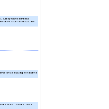
ны для проверки наличия
еменного тока с номинальным
ектроустановках переменного и
нного и постоянного тока с