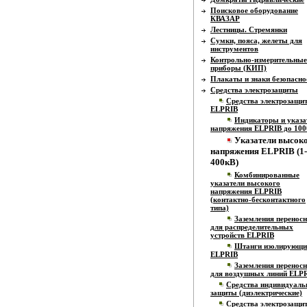
Поисковое оборудование
КВАЗАР
Лестницы. Стремянки
Сумки, пояса, желеты для
инструментов
Контрольно-измерительные
приборы (КИП)
Плакаты и знаки безопасно
Средства электрозащиты
Средства электрозащи
ELPRIB
Индикаторы и указа
напряжения ELPRIB до 100
Указатели высок
напряжения ELPRIB (1-
400кВ)
Комбинированные
указатели высокого
напряжения ELPRIB
(контактно-бесконтактного
типа)
Заземления перенос
для распределительных
устройств ELPRIB
Штанги изолирующи
ELPRIB
Заземления перенос
для воздушных линий ELP
Средства индивидуаль
защиты (диэлектрические)
Средства электрозащи