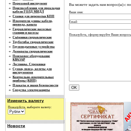
Пороховой инструмент
Вы можете задать нам вопрос(ы) с 
Приспособления для прокладки
кабеля ГОЛД МИДЛ
Ваше имя:
Станки для перемотки КПП
Измерители длины кабеля,
Email:
провода, каната
Гидравлические насосные
станции и насосы
Пожалуйста, сформулируйте Ваши вопросы
Съёмники гидравлические
Трубогибы гидравлические
Грузоподъемные устройства
Домкраты гидравлические
Поисковое оборудование
КВАЗАР
Лестницы. Стремянки
Сумки, пояса, желеты для
инструментов
Контрольно-измерительные
приборы (КИП)
Плакаты и знаки безопасности
Средства электрозащиты
Изменить валюту
Пожалуйста, выберите валюту:
Новости