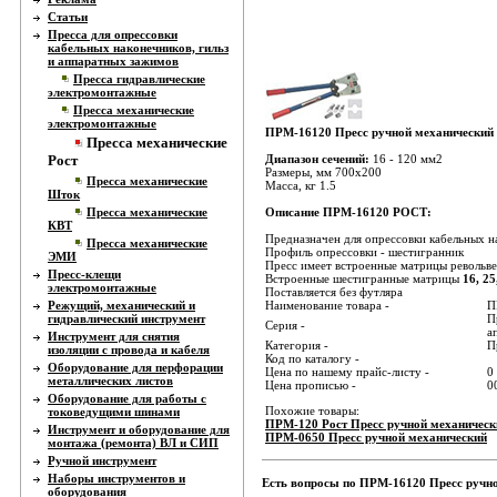
Статьи
Пресса для опрессовки
кабельных наконечников, гильз
и аппаратных зажимов
Пресса гидравлические
электромонтажные
Пресса механические
электромонтажные
ПРМ-16120 Пресс ручной механически
Пресса механические
Рост
Диапазон сечений:
16 - 120 мм2
Размеры, мм 700х200
Пресса механические
Масса, кг 1.5
Шток
Пресса механические
Описание ПРМ-16120 РОСТ:
КВТ
Предназначен для опрессовки кабельных н
Пресса механические
Профиль опрессовки - шестигранник
ЭМИ
Пресс имеет встроенные матрицы револьв
Пресс-клещи
Встроенные шестигранные матрицы
16, 25
электромонтажные
Поставляется без футляра
Режущий, механический и
Наименование товара -
П
гидравлический инструмент
П
Серия -
а
Инструмент для снятия
Категория -
П
изоляции с провода и кабеля
Код по каталогу -
Оборудование для перфорации
Цена по нашему прайс-листу -
0
металлических листов
Цена прописью -
0
Оборудование для работы с
Похожие товары:
токоведущими шинами
ПРМ-120 Рост Пресс ручной механическ
Инструмент и оборудование для
ПРМ-0650 Пресс ручной механический
монтажа (ремонта) ВЛ и СИП
Ручной инструмент
Наборы инструментов и
Есть вопросы по ПРМ-16120 Пресс ручно
оборудования