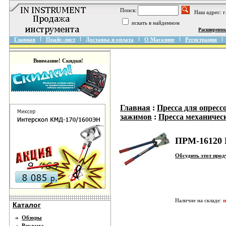
Поиск:
Наш адрес: 
искать в найденном
Расширенн
Главная
Прайс-лист
Доставка и оплата
О Магазине
Регистрация
Внимание! Скидки!
Главная
:
Пресса для опресс
зажимов
:
Пресса механичес
ПРМ-16120 
Обсудить этот про
Наличие на складе:
н
Каталог
Обзоры
Реклама