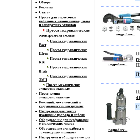
Обзоры
Реклама
Статьи
Пресса для опрессовки
кабельных наконечников, гильз
и аппаратных зажимов
Пресса гидравлические
подробнее...
электромонтажные
Пресса гидравлические
Рост
Пресса гидравлические
П
Шток
Пресса гидравлические
г
КВТ
подробнее...
П
Пресса гидравлические
Краб
П
Пресса гидравлические
ЭМИ
Пресса механические
электромонтажные
П
Пресс-клещи
4
электромонтажные
Режущий, механический и
гидравлический инструмент
Г
Инструмент для снятия
изоляции с провода и кабеля
Оборудование для перфорации
металлических листов
Оборудование для работы с
подробнее...
токоведущими шинами
Инструмент и оборудование для