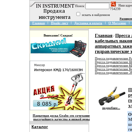
Наш адре
Поиск:
754239
искать в найденном
Расшире
Главная
Прайс-лист
Доставка и оплата
О Магазине
Главная
Пресса 
Внимание! Скидки!
/
кабельных након
аппаратных заж
гидравлические
Пресса гидравлические Р
Пресса гидравлические 
Пресса гидравлические 
Пресса гидравлические К
Пресса гидравлические 
П
р
г
э
подробнее...
О
Паркетная доска Grabo это сочетание
М
высочайшего качества и низкой цены
ш
Каталог
г