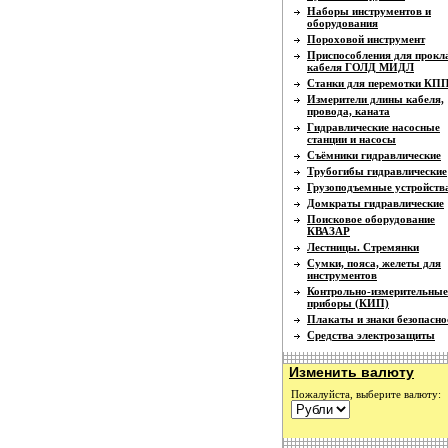
Наборы инструментов и
оборудования
Пороховой инструмент
Приспособления для прокл
кабеля ГОЛД МИДЛ
Станки для перемотки КП
Измерители длины кабеля,
провода, каната
Гидравлические насосные
станции и насосы
Съёмники гидравлические
Трубогибы гидравлические
Грузоподъемные устройств
Домкраты гидравлические
Поисковое оборудование
КВАЗАР
Лестницы. Стремянки
Сумки, пояса, желеты для
инструментов
Контрольно-измерительные
приборы (КИП)
Плакаты и знаки безопасно
Средства электрозащиты
Изменить валюту
Пожалуйста, выберите валюту: