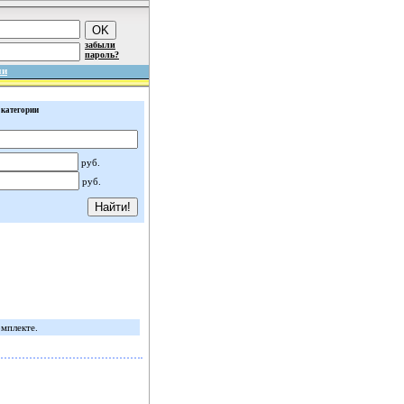
забыли
пароль?
ми
 категории
руб.
руб.
мплекте.