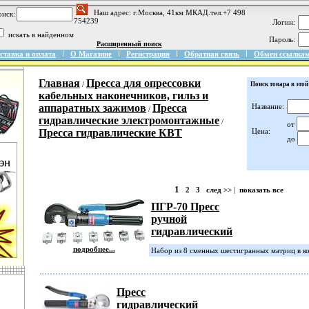
Наш адрес: г.Москва, 41км МКАД.тел.+7 498
иск:
754239
Логин:
искать в найденном
Пароль:
Расширенный поиск
ставка и оплата
О Магазине
Регистрация
Обратная связь
Обмен ссылка
Главная
Пресса для опрессовки
/
Поиск товара в этой
кабельных наконечников, гильз и
аппаратных зажимов
Пресса
Название:
/
гидравлические электромонтажные
/
от
Пресса гидравлические КВТ
Цена:
до
1
2
3
след >>
|
показать все
ПГР-70 Пресс
ручной
гидравлический
подробнее...
Набор из 8 сменных шестигранных матриц в ко
Пресс
гидравлический