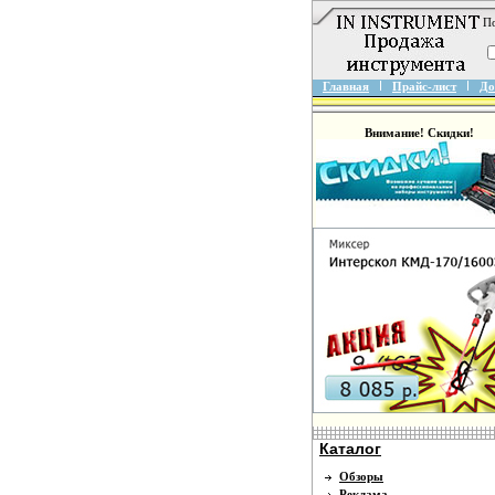
По
Главная
Прайс-лист
До
Внимание! Скидки!
Каталог
Обзоры
Реклама