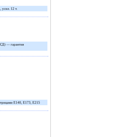
 усил. 12 т.
АСД) — гарантия
трицами Е140, Е173, Е215