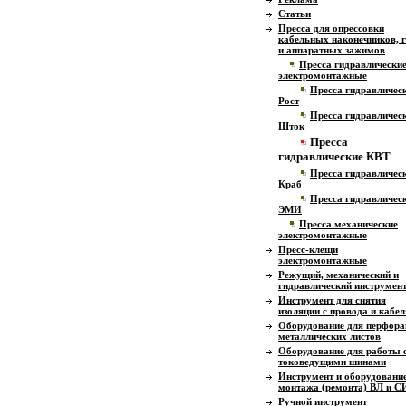
Статьи
Пресса для опрессовки
кабельных наконечников, г
и аппаратных зажимов
Пресса гидравлически
электромонтажные
Пресса гидравличес
Рост
Пресса гидравличес
Шток
Пресса
гидравлические КВТ
Пресса гидравличес
Краб
Пресса гидравличес
ЭМИ
Пресса механические
электромонтажные
Пресс-клещи
электромонтажные
Режущий, механический и
гидравлический инструмен
Инструмент для снятия
изоляции с провода и кабел
Оборудование для перфора
металлических листов
Оборудование для работы 
токоведущими шинами
Инструмент и оборудовани
монтажа (ремонта) ВЛ и 
Ручной инструмент