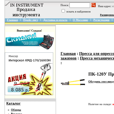
Поиск:
Наш адрес: 
искать в найденном
Расширенн
Главная
Прайс-лист
Доставка и оплата
О Магазине
Регистрация
Внимание! Скидки!
Главная
:
Пресса для опресс
зажимов
:
Пресса механичес
:
ПК-120У Пр
Обсудить этот про
Каталог
Наличие на складе:
н
Обзоры
Реклама