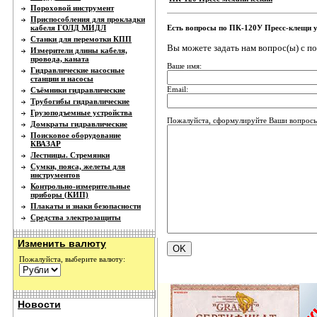
Пороховой инструмент
Приспособления для прокладки
кабеля ГОЛД МИДЛ
Есть вопросы по ПК-120У Пресс-клещи 
Станки для перемотки КПП
Вы можете задать нам вопрос(ы) с 
Измерители длины кабеля,
провода, каната
Ваше имя:
Гидравлические насосные
станции и насосы
Email:
Съёмники гидравлические
Трубогибы гидравлические
Грузоподъемные устройства
Пожалуйста, сформулируйте Ваши вопросы
Домкраты гидравлические
Поисковое оборудование
КВАЗАР
Лестницы. Стремянки
Сумки, пояса, желеты для
инструментов
Контрольно-измерительные
приборы (КИП)
Плакаты и знаки безопасности
Средства электрозащиты
Изменить валюту
Пожалуйста, выберите валюту:
Новости