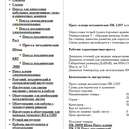
Статьи
Пресса для опрессовки
кабельных наконечников, гильз
и аппаратных зажимов
Пресса гидравлические
электромонтажные
Пресс-клещи механические ПК-120У
исп
Пресса механические
электромонтажные
Опрессовка точкой (одностороннее вдавли
Универсальная V - образная матрица позво
Пресса механические
На станину нанесена разметка для опресс
Рост
Смена размера производится с помощью р
Пресса механические
Шток
Рабочие характеристики пресса
Пресса механические
Диапазон сечений для медных наконечнико
КВТ
Диапазон сечений для алюминиевых након
Пресса механические
Габаритные размеры,(ДхШхВ), мм 600х1
ЭМИ
Масса, кг 3,3
Диапазон температур для эксплуатации 4
Пресс-клещи
электромонтажные
Комплектность инструмента
Режущий, механический и
гидравлический инструмент
Пресс-клещи механические ПК-120У
Инструмент для снятия
Сумка для переноски и хранения
изоляции с провода и кабеля
Паспорт изделия
Наименование товара -
П
Оборудование для перфорации
П
металлических листов
Серия -
а
Оборудование для работы с
Категория -
П
токоведущими шинами
Код по каталогу -
Инструмент и оборудование для
Цена по нашему прайс-листу -
0
монтажа (ремонта) ВЛ и СИП
Цена прописью -
0
Ручной инструмент
Похожие товары:
Наборы инструментов и
ПК-300М Шток Пресс-клещи
оборудования
ПК-120 Пресс механический