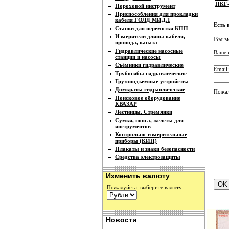
ПКГ-
Пороховой инструмент
Приспособления для прокладки
кабеля ГОЛД МИДЛ
Есть 
Станки для перемотки КПП
Измерители длины кабеля,
Вы м
провода, каната
Гидравлические насосные
Ваше 
станции и насосы
Съёмники гидравлические
Email:
Трубогибы гидравлические
Грузоподъемные устройства
Домкраты гидравлические
Пожал
Поисковое оборудование
КВАЗАР
Лестницы. Стремянки
Сумки, пояса, желеты для
инструментов
Контрольно-измерительные
приборы (КИП)
Плакаты и знаки безопасности
Средства электрозащиты
Изменить валюту
Пожалуйста, выберите валюту:
Новости