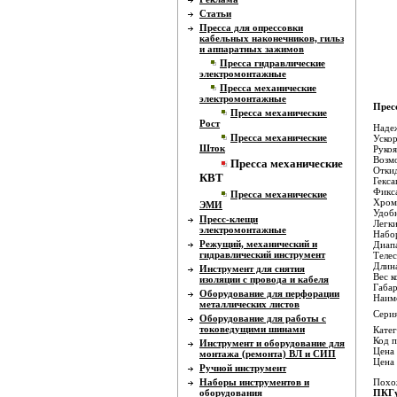
Статьи
Пресса для опрессовки
кабельных наконечников, гильз
и аппаратных зажимов
Пресса гидравлические
электромонтажные
Пресса механические
электромонтажные
Прес
Пресса механические
Рост
Наде
Пресса механические
Уско
Шток
Рукоя
Возм
Пресса механические
Отки
КВТ
Гекс
Фикс
Пресса механические
Хром
ЭМИ
Удобн
Пресс-клещи
Легки
электромонтажные
Набор
Режущий, механический и
Диапа
гидравлический инструмент
Телес
Длина
Инструмент для снятия
Вес к
изоляции с провода и кабеля
Габар
Оборудование для перфорации
Наиме
металлических листов
Серия
Оборудование для работы с
токоведущими шинами
Катег
Код п
Инструмент и оборудование для
Цена 
монтажа (ремонта) ВЛ и СИП
Цена
Ручной инструмент
Наборы инструментов и
Похо
оборудования
ПКГу