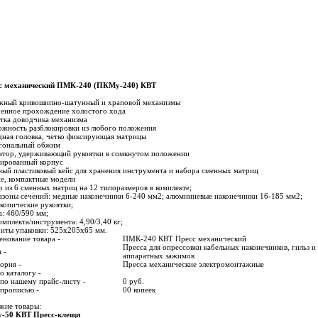
с механический ПМК-240 (ПКМу-240) КВТ
жный кривошипно-шатунный и храповой механизмы
ренное прохождение холостого хода
тка доводчика механизма
ожность разблокировки из любого положения
дная головка, четко фиксирующая матрицы
агональный обжим
атор, удерживающий рукоятки в сомкнутом положении
ированный корпус
ый пластиковый кейс для хранения инструмента и набора сменных матриц
е, компактные модели
 из 6 сменных матриц на 12 типоразмеров в комплекте;
зоны сечений: медные наконечники 6-240 мм2; алюминиевые наконечники 16-185 мм2;
копические рукоятки;
: 460/590 мм;
омплекта/инструмента: 4,90/3,40 кг;
иты упаковки: 525х205х65 мм.
нование товара -
ПМК-240 КВТ Пресс механический
Пресса для опрессовки кабельных наконечников, гильз и
 -
аппаратных зажимов
ория -
Пресса механические электромонтажные
о каталогу -
по нашему прайс-листу -
0 руб.
 прописью -
00 копеек
жие товары:
-50 КВТ Пресс-клещи