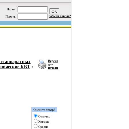
Логин:
забыли пароль?
Пароль:
з и аппаратных
Версия
для
анические КВТ
:
печати
Оцените товар!
Отлично!
Хорошо
Средне