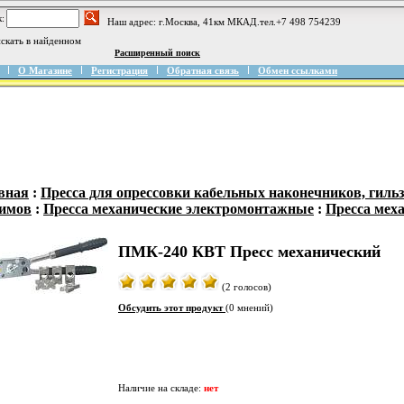
:
Наш адрес: г.Москва, 41км МКАД.тел.+7 498 754239
скать в найденном
Расширенный поиск
О Магазине
Регистрация
Обратная связь
Обмен ссылками
вная
:
Пресса для опрессовки кабельных наконечников, гиль
имов
:
Пресса механические электромонтажные
:
Пресса мех
ПМК-240 КВТ Пресс механический
(2 голосов)
Обсудить этот продукт
(0 мнений)
Наличие на складе:
нет