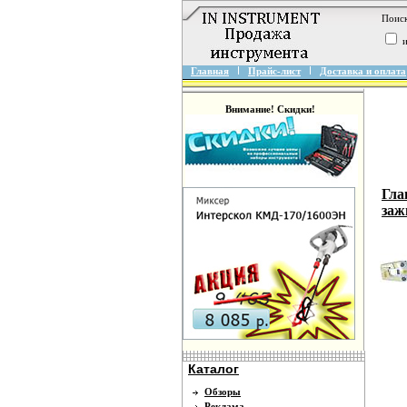
Поиск
и
Главная
Прайс-лист
Доставка и оплата
Внимание! Скидки!
Гла
заж
Каталог
Обзоры
Реклама