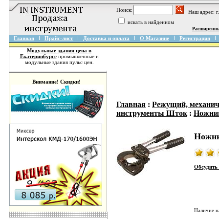
Поиск:
Наш адрес: 
искать в найденном
Расширенн
Главная
Прайс-лист
Доставка и оплата
О Магазине
Регистрация
Модульные здания цена в
Екатеринбурге
промышленные и
модульные здания пульс цен.
Внимание! Скидки!
Главная
:
Режущий, механич
инструменты Шток
:
Ножни
Ножни
Обсудить 
Наличие н