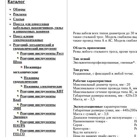
Каталог
Обзоры
Реклама
Статьи
Пресса для опрессовки
кабельных наконечников, гильз
и аппаратных зажимов
Резка кабеля всех типов диаметром до 30
Пресс-клещи
также стальной трос. Модель снабжена вы
электромонтажные
также провод типа А и АС. Модель снабж
Режущий, механический и
Область применения
гидравлический инструмент
Резка любого стального троса, кроме трос
Режущие инструменты Рост
Режущие инструменты
Tип лезвий
Шток
Эвольвентнопрофилированные, сменные*.
Ножницы
Тип ручек
механические
Раздвижные, с фиксацией в любой точке.
Ножницы
Рабочие характеристики
гидравлические
Максимальный диаметр троса, мм - 20
Ножницы электрические
Максимальное сечение провода типа А, мм
Режущие инструменты КВТ
Максимальное сечение провода типа АС, м
Габаритные размеры ножниц, мм - 420х15
Режущие инструменты
Масса, кг - 3,5
Краб
Режущие инструменты
Эксплуатационные
характеристики
ЭМИ
Габаритные размеры сумки, мм - 440х200
Режущие инструменты
Масса с сумкой, кг - 3,6
Энерпред
Диапазон температур для эксплуатации -
Наименование товара -
Н
Режущие инструменты
Серия -
Р
HAUPA
Категория -
Р
Режущие инструменты
Код по каталогу -
FELCO
Цена по нашему прайс-листу -
0