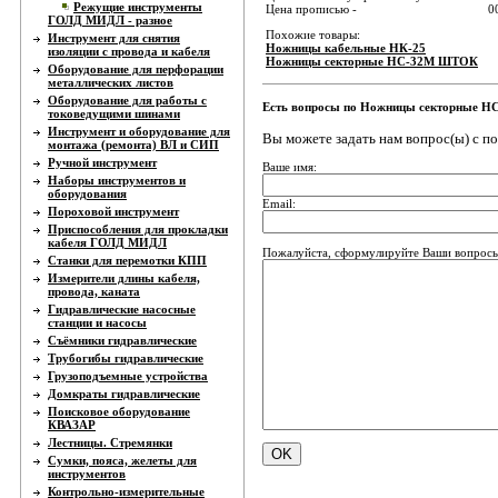
Режущие инструменты
Цена прописью -
0
ГОЛД МИДЛ - разное
Похожие товары:
Инструмент для снятия
Ножницы кабельные НК-25
изоляции с провода и кабеля
Ножницы секторные НС-32М ШТОК
Оборудование для перфорации
металлических листов
Оборудование для работы с
Есть вопросы по Ножницы секторные НС
токоведущими шинами
Инструмент и оборудование для
Вы можете задать нам вопрос(ы) с 
монтажа (ремонта) ВЛ и СИП
Ручной инструмент
Ваше имя:
Наборы инструментов и
оборудования
Email:
Пороховой инструмент
Приспособления для прокладки
кабеля ГОЛД МИДЛ
Пожалуйста, сформулируйте Ваши вопросы
Станки для перемотки КПП
Измерители длины кабеля,
провода, каната
Гидравлические насосные
станции и насосы
Съёмники гидравлические
Трубогибы гидравлические
Грузоподъемные устройства
Домкраты гидравлические
Поисковое оборудование
КВАЗАР
Лестницы. Стремянки
Сумки, пояса, желеты для
инструментов
Контрольно-измерительные