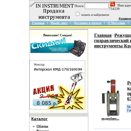
Наш адре
Поиск:
754239
искать в найденном
Расшире
Главная
Прайс-лист
Доставка и оплата
О Магазине
Главная
Режущи
Внимание! Скидки!
/
гидравлический 
инструменты Кр
Р
к
п
6
Ма
Га
Каталог
подробнее...
Обзоры
Реклама