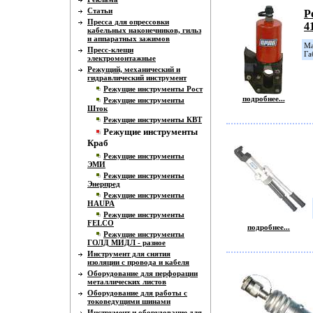
Статьи
Р
Пресса для опрессовки
4
кабельных наконечников, гильз
и аппаратных зажимов
Ма
Пресс-клещи
Га
электромонтажные
Режущий, механический и
гидравлический инструмент
Режущие инструменты Рост
подробнее...
Режущие инструменты
Шток
Режущие инструменты КВТ
Режущие инструменты
Краб
Режущие инструменты
ЭМИ
Режущие инструменты
Энерпред
Режущие инструменты
HAUPA
Режущие инструменты
FELCO
подробнее...
Режущие инструменты
ГОЛД МИДЛ - разное
Инструмент для снятия
изоляции с провода и кабеля
Оборудование для перфорации
металлических листов
Оборудование для работы с
токоведущими шинами
Инструмент и оборудование для