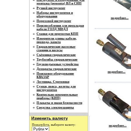
монтажа (ремонта) ВЛ и СИП
Ручной инструмент
Наборы инструментов и
оборудования
подробнее...
Пороховой инструмент
Приспособления для прокладки
кабеля ГОЛД МИДЛ
Станки для перемотки КПП
Измерители длины кабеля,
провода, каната
Гидравлические насосные
станции и насосы
Съёмники гидравлические
Трубогибы гидравлические
Грузоподъемные устройства
Домкраты гидравлические
подробнее...
Поисковое оборудование
КВАЗАР
Лестницы. Стремянки
Сумки, пояса, желеты для
инструментов
Контрольно-измерительные
приборы (КИП)
Плакаты и знаки безопасности
Средства электрозащиты
Изменить валюту
Пожалуйста, выберите валюту:
подробнее...