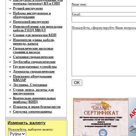
монтажа (ремонта) ВЛ и СИП
Ваше имя:
Ручной инструмент
Наборы инструментов и
Email:
оборудования
Пороховой инструмент
Приспособления для прокладки
Пожалуйста, сформулируйте Ваши вопросы 
кабеля ГОЛД МИДЛ
Станки для перемотки КПП
Измерители длины кабеля,
провода, каната
Гидравлические насосные
станции и насосы
Съёмники гидравлические
Трубогибы гидравлические
Грузоподъемные устройства
Домкраты гидравлические
Поисковое оборудование
КВАЗАР
Лестницы. Стремянки
Сумки, пояса, желеты для
инструментов
Контрольно-измерительные
приборы (КИП)
Плакаты и знаки безопасности
Средства электрозащиты
Изменить валюту
Пожалуйста, выберите валюту: