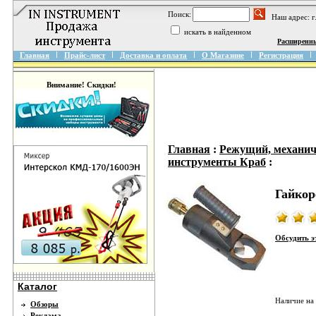
Поиск:
Наш адрес: 
искать в найденном
Расширенн
Главная
Прайс-лист
Доставка и оплата
О Магазине
Регистрация
Внимание! Скидки!
Главная
:
Режущий, механич
инструменты Краб
:
Гайкор
Обсудить э
Каталог
Наличие на
Обзоры
Реклама