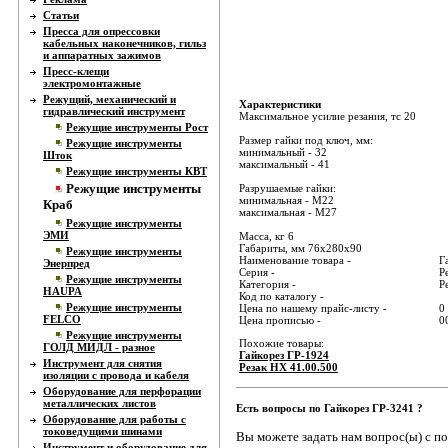
Статьи
Пресса для опрессовки
кабельных наконечников, гильз
и аппаратных зажимов
Пресс-клещи
электромонтажные
Режущий, механический и
Характеристики
гидравлический инструмент
Максимальное усилие резания, тс 20
Режущие инструменты Рост
Размер гайки под ключ, мм:
Режущие инструменты
минимальный - 32
Шток
максимальный - 41
Режущие инструменты КВТ
Режущие инструменты
Разрушаемые гайки:
минимальная - M22
Краб
максимальная - M27
Режущие инструменты
ЭМИ
Масса, кг 6
Габариты, мм 76х280х90
Режущие инструменты
Наименование товара -
Г
Энерпред
Серия -
Р
Режущие инструменты
Категория -
Р
HAUPA
Код по каталогу -
Режущие инструменты
Цена по нашему прайс-листу -
0
FELCO
Цена прописью -
0
Режущие инструменты
Похожие товары:
ГОЛД МИДЛ - разное
Гайкорез ГР-1924
Инструмент для снятия
Резак НХ 41.00.500
изоляции с провода и кабеля
Оборудование для перфорации
металлических листов
Есть вопросы по Гайкорез ГР-3241 ?
Оборудование для работы с
токоведущими шинами
Вы можете задать нам вопрос(ы) с 
Инструмент и оборудование для