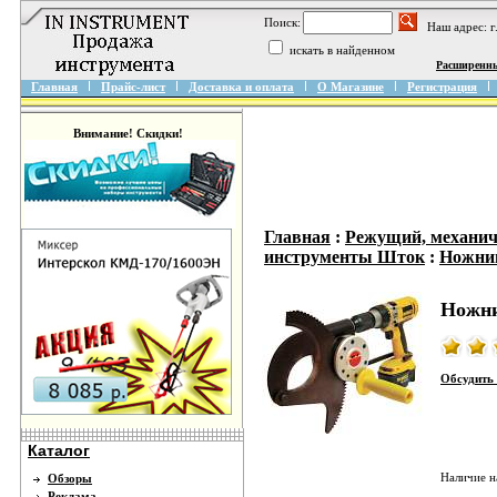
Поиск:
Наш адрес: 
искать в найденном
Расширенн
Главная
Прайс-лист
Доставка и оплата
О Магазине
Регистрация
Внимание! Скидки!
Главная
:
Режущий, механич
инструменты Шток
:
Ножни
Ножни
Обсудить 
Каталог
Наличие н
Обзоры
Реклама