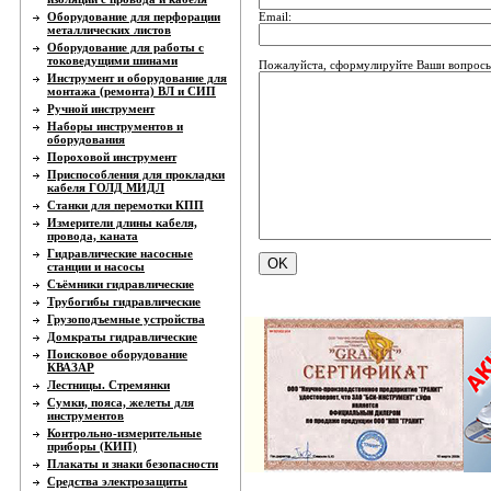
Email:
Оборудование для перфорации
металлических листов
Оборудование для работы с
токоведущими шинами
Пожалуйста, сформулируйте Ваши вопрос
Инструмент и оборудование для
монтажа (ремонта) ВЛ и СИП
Ручной инструмент
Наборы инструментов и
оборудования
Пороховой инструмент
Приспособления для прокладки
кабеля ГОЛД МИДЛ
Станки для перемотки КПП
Измерители длины кабеля,
провода, каната
Гидравлические насосные
станции и насосы
Съёмники гидравлические
Трубогибы гидравлические
Грузоподъемные устройства
Домкраты гидравлические
Поисковое оборудование
КВАЗАР
Лестницы. Стремянки
Сумки, пояса, желеты для
инструментов
Контрольно-измерительные
приборы (КИП)
Плакаты и знаки безопасности
Средства электрозащиты