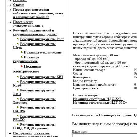
Статьи
Пресса для опрессовки
кабельных наконечников, гильз
и аппаратных зажимов
Пресс-клещи
электромонтажные
Режущий, механический и
Ножницы позволяют быстро и удобно резат
гидравлический инструмент
конструкции взяты хорошо себя зарекоме
Режущие инструменты Рост
аккумуляторной дрели. Европейские прои
Режущие инструменты
привода. В виду сложности конструкции и
Шток
нашем варианте дрель легко отсоединяется
Ножницы механические
Максимальный диаметр 30 мм
Ножницы
- провод АС до 400 мм²,
гидравлические
- бронированный кабель до ø 30 мм
Ножницы
- стальную цепь и пруток до ø 10 мм
Наименование товара -
Н
электрические
Серия -
Р
Режущие инструменты КВТ
Категория -
Р
Код по каталогу -
Режущие инструменты
Цена по нашему прайс-листу -
0
Краб
Цена прописью -
0
Режущие инструменты
ЭМИ
Похожие товары:
Режущие инструменты
Ножницы секторные НДС-22Т+
Энерпред
Ножницы гильотинные НДГ-35С+
Режущие инструменты
HAUPA
Есть вопросы по Ножницы секторные Н
Режущие инструменты
FELCO
Вы можете задать нам вопрос(ы) с 
Режущие инструменты
ГОЛД МИДЛ - разное
Ваше имя:
Инструмент для снятия
изоляции с провода и кабеля