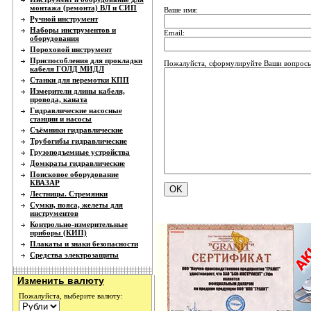
монтажа (ремонта) ВЛ и СИП
Ваше имя:
Ручной инструмент
Наборы инструментов и
Email:
оборудования
Пороховой инструмент
Приспособления для прокладки
Пожалуйста, сформулируйте Ваши вопросы 
кабеля ГОЛД МИДЛ
Станки для перемотки КПП
Измерители длины кабеля,
провода, каната
Гидравлические насосные
станции и насосы
Съёмники гидравлические
Трубогибы гидравлические
Грузоподъемные устройства
Домкраты гидравлические
Поисковое оборудование
КВАЗАР
Лестницы. Стремянки
Сумки, пояса, желеты для
инструментов
Контрольно-измерительные
приборы (КИП)
Плакаты и знаки безопасности
Средства электрозащиты
Изменить валюту
Пожалуйста, выберите валюту: