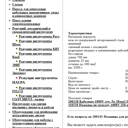
Статьи
Пресса для опрессовки
кабельных наконечников, гильз
и аппаратных зажимов
Пресс-клещи
электромонтажные
Режущий, механический и
гидравлический инструмент
Характеристики
Режущие инструменты Рост
Рычажная передача
нож из специальной легированной стали
Режущие инструменты
кованный
Шток
сменный ножки с изоляцией
Режущие инструменты КВТ
разрезание медных и алюминиевых кабеле
Режущие инструменты
без смятия
Краб
длина 700 мм
диаметр 33 мм
Режущие инструменты
сечение до 180 мм2
ЭМИ
вес 3300 г
Режущие инструменты
2
Наименование товара -
Энерпред
H
Режущие инструменты
Серия -
Р
Категория -
Р
HAUPA
Код по каталогу -
Режущие инструменты
Цена по нашему прайс-листу -
0
FELCO
Цена прописью -
0
Режущие инструменты
Похожие товары:
ГОЛД МИДЛ - разное
200128 Кабелерез 1000V сеч. До 50мм2 
Инструмент для снятия
110559 Ножовка по металлу 1000V 350
изоляции с провода и кабеля
Оборудование для перфорации
металлических листов
Есть вопросы по 200141 Ножницы для ре
Оборудование для работы с
токоведущими шинами
Вы можете задать нам вопрос(ы) с 
Инструмент и оборудование для