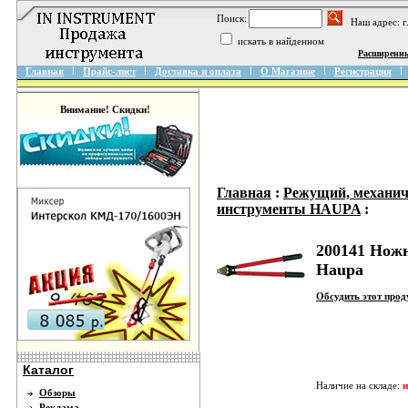
Поиск:
Наш адрес: 
искать в найденном
Расширенн
Главная
Прайс-лист
Доставка и оплата
О Магазине
Регистрация
Внимание! Скидки!
Главная
:
Режущий, механич
инструменты HAUPA
:
200141 Ножн
Haupa
Обсудить этот про
Каталог
Наличие на складе:
н
Обзоры
Реклама