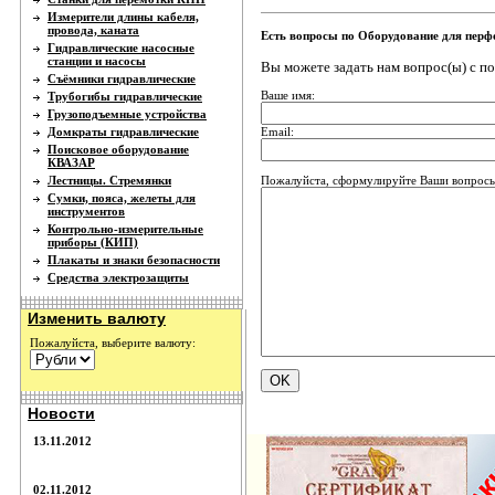
Измерители длины кабеля,
провода, каната
Есть вопросы по Оборудование для пер
Гидравлические насосные
станции и насосы
Вы можете задать нам вопрос(ы) с 
Съёмники гидравлические
Ваше имя:
Трубогибы гидравлические
Грузоподъемные устройства
Email:
Домкраты гидравлические
Поисковое оборудование
КВАЗАР
Пожалуйста, сформулируйте Ваши вопросы
Лестницы. Стремянки
Сумки, пояса, желеты для
инструментов
Контрольно-измерительные
приборы (КИП)
Плакаты и знаки безопасности
Средства электрозащиты
Изменить валюту
Пожалуйста, выберите валюту:
Новости
13.11.2012
02.11.2012