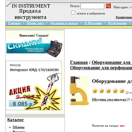
Поиск:
Наш адрес: 
искать в найденном
Расширенн
Главная
Прайс-лист
Доставка и оплата
О Магазине
Регистрация
Внимание! Скидки!
Главная
:
Оборудование для
Оборудование для перфора
Оборудование д
(2 г
Обсудить этот продукт
(0 
Каталог
Наличие на складе:
нет
Обзоры
Реклама