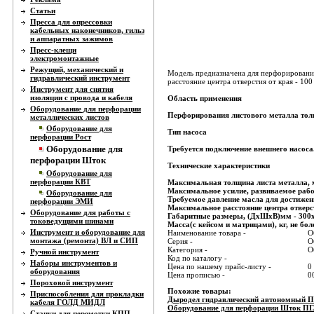
Статьи
Пресса для опрессовки
кабельных наконечников, гильз
и аппаратных зажимов
Пресс-клещи
электромонтажные
Режущий, механический и
Модель предназначена для перфорирования
гидравлический инструмент
расстояние центра отверстия от края - 100
Инструмент для снятия
изоляции с провода и кабеля
Область применения
Оборудование для перфорации
Перфорирования листового металла толщ
металлических листов
Оборудование для
Тип насоса
перфорации Рост
Оборудование для
Требуется подключение внешнего насос
перфорации Шток
Технические характеристики
Оборудование для
перфорации КВТ
Максимальная толщина листа металла, мм
Максимальное усилие, развиваемое рабо
Оборудование для
Требуемое давление масла для достижен
перфорации ЭМИ
Максимальное расстояние центра отверст
Оборудование для работы с
Габаритные размеры, (ДхШхВ)мм - 300
токоведущими шинами
Масса(с кейсом и матрицами), кг, не боле
Инструмент и оборудование для
Наименование товара -
О
монтажа (ремонта) ВЛ и СИП
Серия -
О
Категория -
О
Ручной инструмент
Код по каталогу -
Наборы инструментов и
Цена по нашему прайс-листу -
0
оборудования
Цена прописью -
0
Пороховой инструмент
Похожие товары:
Приспособления для прокладки
Дыродел гидравлический автономный
кабеля ГОЛД МИДЛ
Оборудование для перфорации Шток П
Станки для перемотки КПП