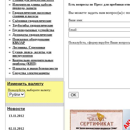
Измерители длины кабеля,
Есть вопросы по Пресс для пробивки от
провода, каната
Вы можете задать нам вопрос(ы) с 
Гидравлические насосные
станции и насосы
Ваше имя:
Съёмники гидравлические
Трубогибы гидравлические
Email:
Грузоподъемные устройства
Домкраты гидравлические
Поисковое оборудование
Пожалуйста, сформулируйте Ваши вопросы 
КВАЗАР
Лестницы. Стремянки
Сумки, пояса, желеты для
инструментов
Контрольно-измерительные
приборы (КИП)
Плакаты и знаки безопасности
Средства электрозащиты
Изменить валюту
Пожалуйста, выберите валюту:
Новости
13.11.2012
02.11.2012