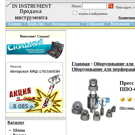
Поиск:
Наш адрес: 
искать в найденном
Расширенн
Главная
Прайс-лист
Доставка и оплата
О Магазине
Регистрация
Внимание! Скидки!
Главная
:
Оборудование для
Оборудование для перфора
Пресс
ППО-
Обсудить 
Каталог
Обзоры
Реклама