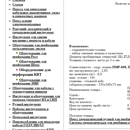
Наличие н
Статьи
Пресса для опрессовки
кабельных наконечников, гильз
и аппаратных зажимов
Пресс-клещи
электромонтажные
Режущий, механический и
гидравлический инструмент
Инструмент для снятия
изоляции с провода и кабеля
Оборудование для перфорации
В комплекте:
металлических листов
– гидравлическая головка
Оборудование для
– набор сменных матриц и пуансонов
перфорации Рост
Диаметр пробиваемых отверстий:
22; 27,5
Толщина стального листа до 2-х мм
Оборудование для
перфорации Шток
Cовместимость - гидр. помпы
ПМР-600, 
Оборудование для
вес инструмента (кг) - 2,85
перфорации КВТ
вес комплекта (кг) - 6,9
макс. усилие - 10т
Оборудование для
упаковка - стальной кейс
перфорации ЭМИ
габариты упаковки - 335х160х75 мм
Оборудование для работы с
П
Наименование товара -
токоведущими шинами
К
Серия -
О
Инструмент и оборудование для
Категория -
О
монтажа (ремонта) ВЛ и СИП
Код по каталогу -
Ручной инструмент
Цена по нашему прайс-листу -
0
Наборы инструментов и
Цена прописью -
0
оборудования
Похожие товары:
Пороховой инструмент
Пресс гидравлический ручной для проб
Приспособления для прокладки
Система гидравлическая для пробивки 
кабеля ГОЛД МИДЛ
Станки для перемотки КПП