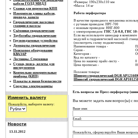
•Размеры: 190х230х110 мм
кабеля ГОЛД МИДЛ
•Масса: 14 кг
Станки для перемотки КПП
Работа перфоратора
Измерители длины кабеля,
провода, каната
В качестве приводного механизма использ
Гидравлические насосные
c ручным приводом: НРГ-700
станции и насосы
с ножным приводом: ННГ-800
Съёмники гидравлические
с электроприводом:
ГНС 7,6-0.8, ГНС 10-
Если вы используете шинодыр в комплект
Трубогибы гидравлические
модулей к гидравлической насосной станц
Грузоподъемные устройства
(посмотреть схему подключения).
Домкраты гидравлические
Наименование товара -
П
Серия -
О
Поисковое оборудование
Категория -
О
КВАЗАР
Код по каталогу -
Лестницы. Стремянки
Цена по нашему прайс-листу -
0
Сумки, пояса, желеты для
Цена прописью -
0
инструментов
Похожие товары:
Контрольно-измерительные
Шинорез гидравлический DGR AP12160
приборы (КИП)
Шиногиб гидравлический DGR AP10125
Плакаты и знаки безопасности
Средства электрозащиты
Есть вопросы по Пресс-перфоратор (ши
Изменить валюту
Вы можете задать нам вопрос(ы) с 
Пожалуйста, выберите валюту:
Ваше имя:
Email:
Новости
13.11.2012
Пожалуйста, сформулируйте Ваши вопросы