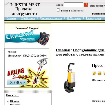
Поиск:
Наш адрес: 
искать в найденном
Расширенн
Главная
Прайс-лист
Доставка и оплата
О Магазине
Регистрация
Внимание! Скидки!
Главная
:
Оборудование для
для работы с токоведущими
Пресс
Обсудить 
Каталог
Наличие на
Обзоры
Реклама