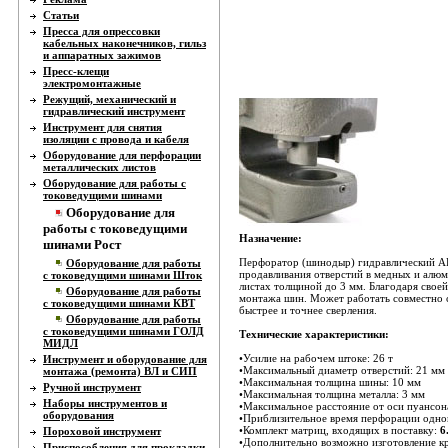
Статьи
Пресса для опрессовки
кабельных наконечников, гильз
и аппаратных зажимов
Пресс-клещи
электромонтажные
Режущий, механический и
гидравлический инструмент
Инструмент для снятия
изоляции с провода и кабеля
Оборудование для перфорации
металлических листов
Оборудование для работы с
токоведущими шинами
Оборудование для
работы с токоведущими
Назначение:
шинами Рост
Перфоратор (шинодыр) гидравлический АР
Оборудование для работы
продавливания отверстий в медных и алю
с токоведущими шинами Шток
листах толщиной до 3 мм. Благодаря своей
Оборудование для работы
монтажа шин. Может работать совместно 
с токоведущими шинами КВТ
быстрее и точнее сверления.
Оборудование для работы
с токоведущими шинами ГОЛД
Технические характеристики:
МИДЛ
•Усилие на рабочем штоке: 26 т
Инструмент и оборудование для
•Максимальный диаметр отверстий: 21 мм
монтажа (ремонта) ВЛ и СИП
•Максимальная толщина шины: 10 мм
Ручной инструмент
•Максимальная толщина металла: 3 мм
Наборы инструментов и
•Максимальное расстояние от оси пуансон
оборудования
•Приблизительное время перфорации одного
•Комплект матриц, входящих в поставку:
6
Пороховой инструмент
•Дополнительно возможно изготовление кру
Приспособления для прокладки