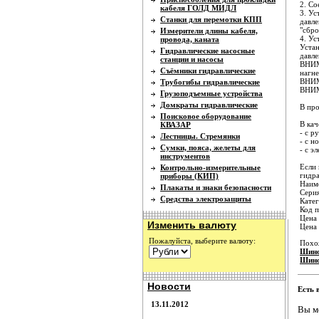
2. Со
кабеля ГОЛД МИДЛ
3. Ус
Станки для перемотки КПП
давле
"сбро
Измерители длины кабеля,
4. Ус
провода, каната
Устан
Гидравлические насосные
давле
станции и насосы
ВНИМ
Съёмники гидравлические
нагне
ВНИМ
Трубогибы гидравлические
ВНИМ
Грузоподъемные устройства
Домкраты гидравлические
В про
Поисковое оборудование
В кач
КВАЗАР
- c 
Лестницы. Стремянки
- с 
Сумки, пояса, желеты для
- с э
инструментов
Если 
Контрольно-измерительные
гидра
приборы (КИП)
Наиме
Плакаты и знаки безопасности
Серия
Средства электрозащиты
Катег
Код п
Цена 
Изменить валюту
Цена
Пожалуйста, выберите валюту:
Похо
Шино
Шино
Новости
Есть 
13.11.2012
Вы м