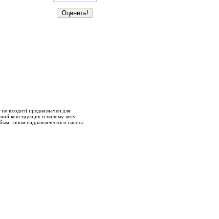
не входит) предназначен для
тной конструкции и малому весу
юбым типом гидравлического насоса