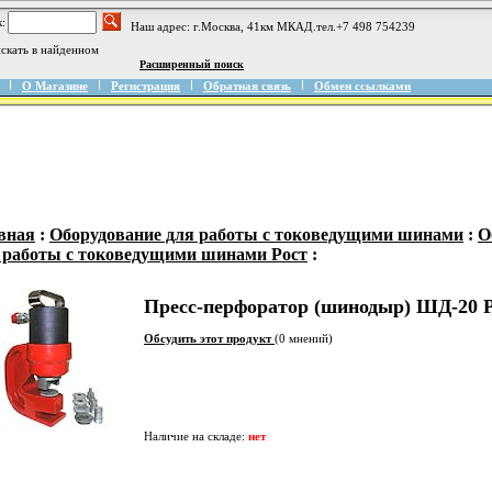
:
Наш адрес: г.Москва, 41км МКАД.тел.+7 498 754239
скать в найденном
Расширенный поиск
О Магазине
Регистрация
Обратная связь
Обмен ссылками
вная
:
Оборудование для работы с токоведущими шинами
:
О
 работы с токоведущими шинами Рост
:
Пресс-перфоратор (шинодыр) ШД-20 
Обсудить этот продукт
(0 мнений)
Наличие на складе:
нет