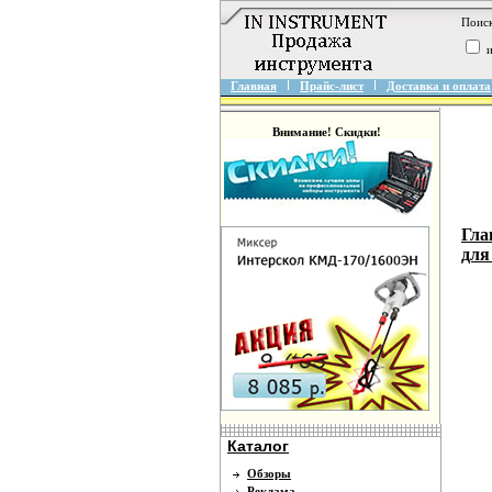
Поиск
и
Главная
Прайс-лист
Доставка и оплата
Внимание! Скидки!
Гла
для
Каталог
Обзоры
Реклама