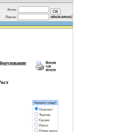
Логин:
забыли пароль?
Пароль:
борудование
Версия
для
печати
Рост
Оцените товар!
Отлично!
Хорошо
Средне
Плохо
Очень плохо