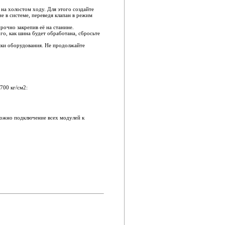
 на холостом ходу. Для этого создайте
ие в системе, переведя клапан в режим
рочно закрепив её на станине.
ого, как шина будет обработана, сбросьте
ки оборудования. Не продолжайте
700 кг/см2:
можно подключение всех модулей к