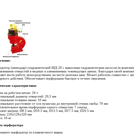
ачение:
ратор (шинодыр) гидравлический ШД-20 с выносным гидравлическим насосом (в комплект 
вливания отверстий в медных и алюминиевых токоведущих шинах. Благодаря своей компак
ляет вести работу непосредственно на месте монтажа шин. Может работать совместно с л
рного действия. Обеспечивает перфорацию быстрее и точнее сверления.
ические характеристики:
ие на рабочем штоке: 26 т
имальный диаметр отверстий: 20,5 мм
симальная толщина шины: 10 мм
имальное расстояние от оси пуансона до внутренней стенки скобы: 70 мм
лизительное время перфорации одного отверстия: 7 секунд
лект матриц: Ø8.5 мм, Ø10.5 мм, Ø13.5 мм, Ø17.5 мм, Ø20.5 мм
меры: 220х120х320 мм
а: 16 кг
та перфоратора
влеките перфоратор из упаковочного ящика.