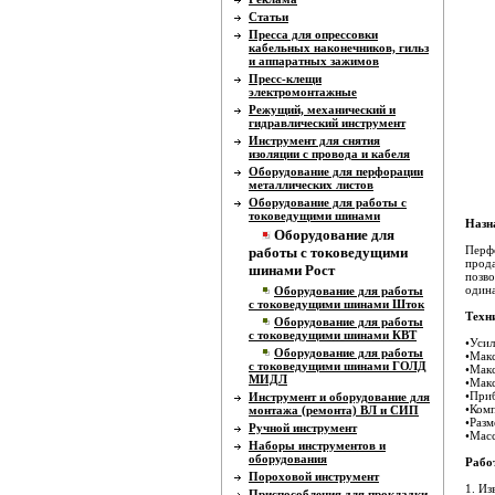
Статьи
Пресса для опрессовки
кабельных наконечников, гильз
и аппаратных зажимов
Пресс-клещи
электромонтажные
Режущий, механический и
гидравлический инструмент
Инструмент для снятия
изоляции с провода и кабеля
Оборудование для перфорации
металлических листов
Оборудование для работы с
токоведущими шинами
Назн
Оборудование для
Перфо
работы с токоведущими
прода
шинами Рост
позво
одина
Оборудование для работы
с токоведущими шинами Шток
Техн
Оборудование для работы
с токоведущими шинами КВТ
•Усил
Оборудование для работы
•Макс
с токоведущими шинами ГОЛД
•Мак
МИДЛ
•Макс
•Приб
Инструмент и оборудование для
•Комп
монтажа (ремонта) ВЛ и СИП
•Раз
Ручной инструмент
•Масс
Наборы инструментов и
оборудования
Рабо
Пороховой инструмент
1. Из
Приспособления для прокладки