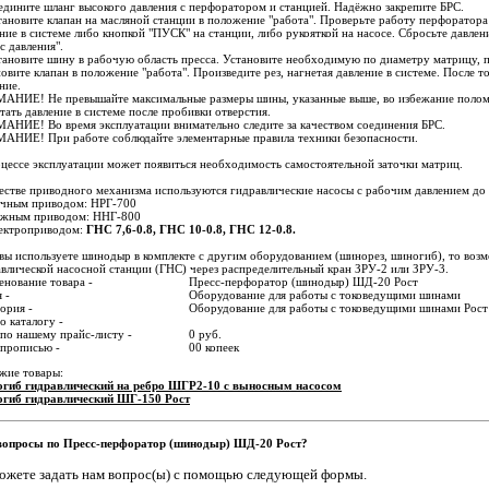
едините шланг высокого давления с перфоратором и станцией. Надёжно закрепите БРС.
тановите клапан на масляной станции в положение "работа". Проверьте работу перфоратора
ние в системе либо кнопкой "ПУСК" на станции, либо рукояткой на насосе. Сбросьте давлен
с давления".
тановите шину в рабочую область пресса. Установите необходимую по диаметру матрицу, п
овите клапан в положение "работа". Произведите рез, нагнетая давление в системе. После т
ние.
АНИЕ! Не превышайте максимальные размеры шины, указанные выше, во избежание полом
тать давление в системе после пробивки отверстия.
АНИЕ! Во время эксплуатации внимательно следите за качеством соединения БРС.
АНИЕ! При работе соблюдайте элементарные правила техники безопасности.
цессе эксплуатации может появиться необходимость самостоятельной заточки матриц.
естве приводного механизма используются гидравлические насосы с рабочим давлением до 
ручным приводом: НРГ-700
ножным приводом: ННГ-800
лектроприводом:
ГНС 7,6-0.8, ГНС 10-0.8, ГНС 12-0.8.
вы используете шинодыр в комплекте с другим оборудованием (шинорез, шиногиб), то воз
влической насосной станции (ГНС) через распределительный кран ЗРУ-2 или ЗРУ-3.
нование товара -
Пресс-перфоратор (шинодыр) ШД-20 Рост
 -
Оборудование для работы с токоведущими шинами
ория -
Оборудование для работы с токоведущими шинами Рост
о каталогу -
по нашему прайс-листу -
0 руб.
 прописью -
00 копеек
жие товары:
гиб гидравлический на ребро ШГР2-10 с выносным насосом
гиб гидравлический ШГ-150 Рост
вопросы по Пресс-перфоратор (шинодыр) ШД-20 Рост?
ожете задать нам вопрос(ы) с помощью следующей формы.