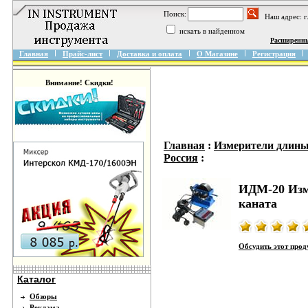
Поиск:
Наш адрес: 
искать в найденном
Расширенн
Главная
Прайс-лист
Доставка и оплата
О Магазине
Регистрация
Внимание! Скидки!
Главная
:
Измерители длины 
Россия
:
ИДМ-20 Изме
каната
Обсудить этот про
Каталог
Обзоры
Реклама