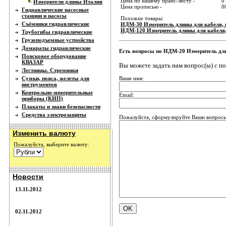
Цена по нашему прайс-листу -
0
Измерители длины Италия
Цена прописью -
0
Гидравлические насосные
станции и насосы
Похожие товары:
Съёмники гидравлические
ИДМ-30 Измеритель длины для кабеля, п
ИДМ-120 Измеритель длины для кабеля, 
Трубогибы гидравлические
Грузоподъемные устройства
Домкраты гидравлические
Есть вопросы по ИДМ-20 Измеритель длин
Поисковое оборудование
КВАЗАР
Вы можете задать нам вопрос(ы) с 
Лестницы. Стремянки
Ваше имя:
Сумки, пояса, желеты для
инструментов
Контрольно-измерительные
Email:
приборы (КИП)
Плакаты и знаки безопасности
Средства электрозащиты
Пожалуйста, сформулируйте Ваши вопросы 
Изменить валюту
Пожалуйста, выберите валюту:
Новости
13.11.2012
02.11.2012