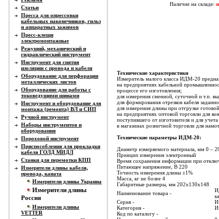
Наличие на складе:
н
Статьи
Пресса для опрессовки
кабельных наконечников, гильз
и аппаратных зажимов
Пресс-клещи
электромонтажные
Режущий, механический и
гидравлический инструмент
Инструмент для снятия
изоляции с провода и кабеля
Технические характеристики
Оборудование для перфорации
Измеритель малого класса ИДМ-20 предна
металлических листов
на предприятиях кабельной промышленност
Оборудование для работы с
процессе его изготовления;
токоведущими шинами
для измерения сменной, суточной и т.п. в
для формирования отрезков кабеля заданн
Инструмент и оборудование для
для измерения длины при отгрузке готово
монтажа (ремонта) ВЛ и СИП
на предприятиях оптовой торговли для кон
Ручной инструмент
поступившего от изготовителя и для учета 
Наборы инструментов и
в магазинах розничной торговли для намо
оборудования
Технические параметры ИДМ-20:
Пороховой инструмент
Приспособления для прокладки
Диаметр измеряемого материала, мм 0 – 2
кабеля ГОЛД МИДЛ
Принцип измерения электронный
Станки для перемотки КПП
Время сохранения информации при отклю
Питающее напряжение, В 220
Измерители длины кабеля,
Точность измерения длины ±1%
провода, каната
Масса, кг не более 4
Измерители длины Украина
Габаритные размеры, мм 202х130х148
Измерители длины
И
Наименование товара -
к
Россия
Серия -
И
Измерители длины
Категория -
И
VETTER
Код по каталогу -