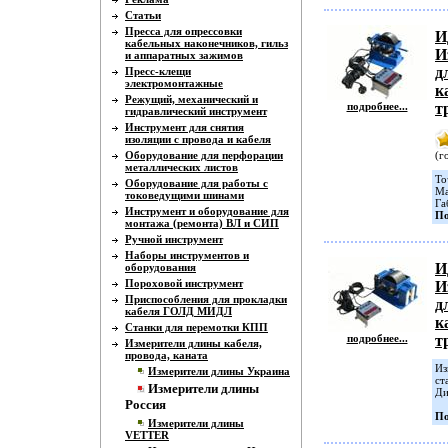
Статьи
Пресса для опрессовки
И
кабельных наконечников, гильз
И
и аппаратных зажимов
д
Пресс-клещи
электромонтажные
к
Режущий, механический и
подробнее...
т
гидравлический инструмент
Инструмент для снятия
изоляции с провода и кабеля
Оборудование для перфорации
(г
металлических листов
То
Оборудование для работы с
Ма
токоведущими шинами
Га
Инструмент и оборудование для
По
монтажа (ремонта) ВЛ и СИП
Ручной инструмент
Наборы инструментов и
И
оборудования
Пороховой инструмент
И
Приспособления для прокладки
д
кабеля ГОЛД МИДЛ
к
Станки для перемотки КПП
подробнее...
т
Измерители длины кабеля,
провода, каната
Из
Измерители длины Украина
ст
Измерители длины
Ди
Россия
По
Измерители длины
VETTER