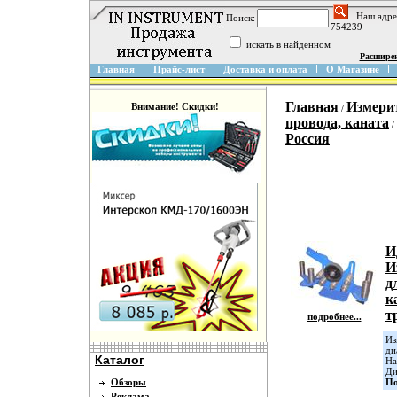
Наш адре
Поиск:
754239
искать в найденном
Расшире
Главная
Прайс-лист
Доставка и оплата
О Магазине
Главная
Измери
Внимание! Скидки!
/
провода, каната
/
Россия
И
И
д
к
т
подробнее...
Из
ди
Каталог
На
Ди
Обзоры
По
Реклама