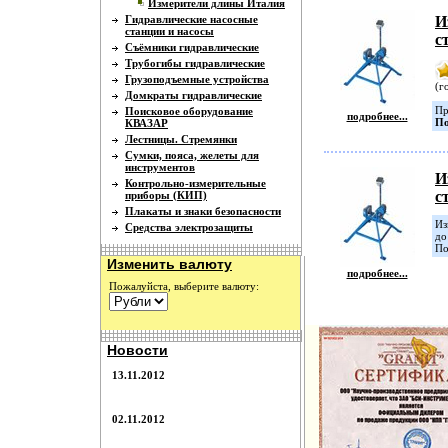
Измерители длины Италия
Гидравлические насосные
И
станции и насосы
с
Съёмники гидравлические
Трубогибы гидравлические
Грузоподъемные устройства
(г
Домкраты гидравлические
Пр
Поисковое оборудование
подробнее...
По
КВАЗАР
Лестницы. Стремянки
Сумки, пояса, желеты для
инструментов
И
Контрольно-измерительные
с
приборы (КИП)
Плакаты и знаки безопасности
Из
Средства электрозащиты
до
По
Изменить валюту
подробнее...
Пожалуйста, выберите валюту:
Новости
13.11.2012
02.11.2012