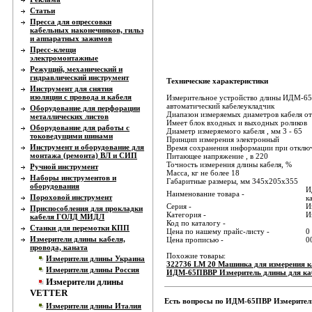
Статьи
Пресса для опрессовки
кабельных наконечников, гильз
и аппаратных зажимов
Пресс-клещи
электромонтажные
Режущий, механический и
гидравлический инструмент
Технические характеристики
Инструмент для снятия
изоляции с провода и кабеля
Измерительное устройство длины ИДМ-65ПВ
автоматический кабелеукладчик
Оборудование для перфорации
Диапазон измеряемых диаметров кабеля от
металлических листов
Имеет блок входных и выходных роликов
Оборудование для работы с
Диаметр измеряемого кабеля , мм 3 - 65
токоведущими шинами
Принцип измерения электронный
Инструмент и оборудование для
Время сохранения информации при отклю
монтажа (ремонта) ВЛ и СИП
Питающее напряжение , в 220
Точность измерения длины кабеля, %
Ручной инструмент
Масса, кг не более 18
Наборы инструментов и
Габаритные размеры, мм 345х205х355
оборудования
И
Наименование товара -
Пороховой инструмент
к
Серия -
И
Приспособления для прокладки
Категория -
И
кабеля ГОЛД МИДЛ
Код по каталогу -
Станки для перемотки КПП
Цена по нашему прайс-листу -
0
Измерители длины кабеля,
Цена прописью -
0
провода, каната
Похожие товары:
Измерители длины Украина
322736 LM 20 Машинка для измерения к
Измерители длины Россия
ИДМ-65ПВВР Измеритель длины для кабе
Измерители длины
VETTER
Есть вопросы по ИДМ-65ПВР Измеритель 
Измерители длины Италия