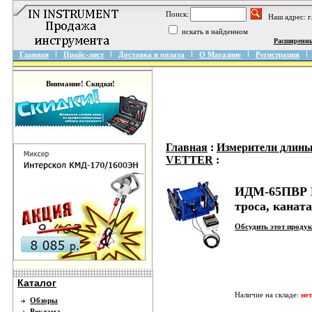
Поиск:
Наш адрес: 
искать в найденном
Расширенн
Главная
Прайс-лист
Доставка и оплата
О Магазине
Регистрация
Внимание! Скидки!
Главная
:
Измерители длины 
VETTER
:
ИДМ-65ПВР И
троса, каната
Обсудить этот проду
Каталог
Наличие на складе:
нет
Обзоры
Реклама