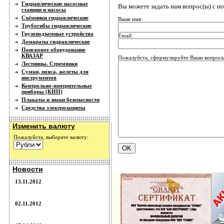
Гидравлические насосные
Вы можете задать нам вопрос(ы) с 
станции и насосы
Съёмники гидравлические
Ваше имя:
Трубогибы гидравлические
Грузоподъемные устройства
Email:
Домкраты гидравлические
Поисковое оборудование
КВАЗАР
Пожалуйста, сформулируйте Ваши вопросы 
Лестницы. Стремянки
Сумки, пояса, желеты для
инструментов
Контрольно-измерительные
приборы (КИП)
Плакаты и знаки безопасности
Средства электрозащиты
Изменить валюту
Пожалуйста, выберите валюту:
Новости
13.11.2012
02.11.2012