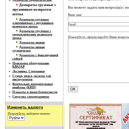
Домкраты грузовые с
Вы можете задать нам вопрос(ы) с 
пружинным возвратом
штока
Ваше имя:
Домкраты грузовые
алюминиевые с пружинным
Email:
возвратом штока
Домкраты грузовые с
гидравлическим возвратом
Пожалуйста, сформулируйте Ваши вопросы
штока
Домкраты низкие
Домкраты низкие
ступенчатые
Домкраты с фиксирующей
гайкой
Поисковое оборудование
КВАЗАР
Лестницы. Стремянки
Сумки, пояса, желеты для
инструментов
Контрольно-измерительные
приборы (КИП)
Плакаты и знаки безопасности
Средства электрозащиты
Изменить валюту
Пожалуйста, выберите валюту: