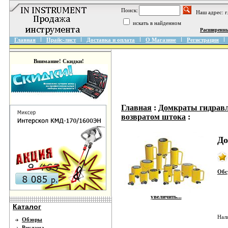
Поиск:
Наш адрес: 
искать в найденном
Расширенн
Главная
Прайс-лист
Доставка и оплата
О Магазине
Регистрация
Внимание! Скидки!
Главная
:
Домкраты гидрав
возвратом штока
:
До
Обс
увеличить...
Каталог
Нал
Обзоры
Реклама