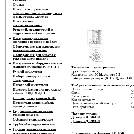
Статьи
Пресса для опрессовки
кабельных наконечников, гильз
и аппаратных зажимов
Пресс-клещи
электромонтажные
Режущий, механический и
гидравлический инструмент
Инструмент для снятия
изоляции с провода и кабеля
Оборудование для перфорации
металлических листов
Оборудование для работы с
токоведущими шинами
Инструмент и оборудование для
монтажа (ремонта) ВЛ и СИП
Технические характеристики
Грузоподъемность, тс: 30
Ручной инструмент
Ход штока, мм: 50
Масса, кг: 5.5
Наборы инструментов и
Габаритные размеры (AxDxH), мм: 140
оборудования
Пороховой инструмент
Требуется дополнительно источник созда
Наименование товара -
Д
Приспособления для прокладки
Серия -
Д
кабеля ГОЛД МИДЛ
Категория -
Д
Станки для перемотки КПП
Код по каталогу -
Измерители длины кабеля,
Цена по нашему прайс-листу -
0
провода, каната
Цена прописью -
0
Гидравлические насосные
Похожие товары:
станции и насосы
Домкрат ДГ50/100
Съёмники гидравлические
Домкрат ДГ20/100
Трубогибы гидравлические
Грузоподъемные устройства
Есть вопросы по Домкрат ДГ30/50 ?
Домкраты гидравлические